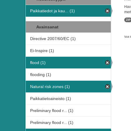
Hava
Paikkatiedot ja kau... (1)
merk
ZIP
Avainsanat
Voit 
Directive 2007/60/EC (1)
Ei-Inspire (1)
flood (1)
flooding (1)
Natural risk zones (1)
Paikkatietoaineisto (1)
Preliminary flood r... (1)
Preliminary flood r... (1)