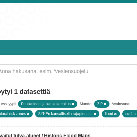
ytyi 1 datasettiä
rssityypit:
Paikkatiedot ja kaukokartoitus
Muodot:
ZIP
Avainsanat:
tural risk zones
SYKEn kansallisella rajapinnalla
flood
surfac
aitut tulva-alueet / Historic Flood Maps