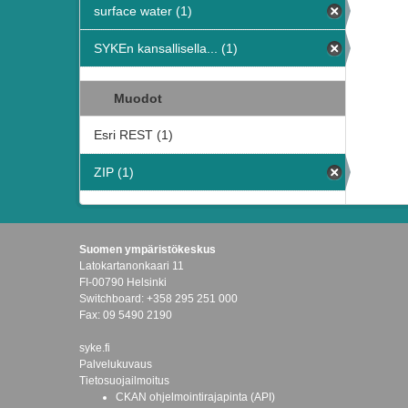
surface water (1)
SYKEn kansallisella... (1)
Muodot
Esri REST (1)
ZIP (1)
Suomen ympäristökeskus
Latokartanonkaari 11
FI-00790 Helsinki
Switchboard: +358 295 251 000
Fax: 09 5490 2190
syke.fi
Palvelukuvaus
Tietosuojailmoitus
CKAN ohjelmointirajapinta (API)