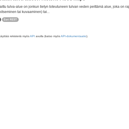
ittu tulva-alue on jonkun tietyn toteutuneen tulvan veden peittämä alue, joka on r
itseminen tai kuvaaminen) tai...
Esri REST
käyttää rekisteriä myös
API
avulla (katso myös
API-dokumentaatio
).