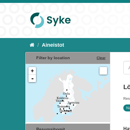
Aineistot
Filter by location
Clear
+
-
Lö
Resu
Na
Hav
Resurssityypit