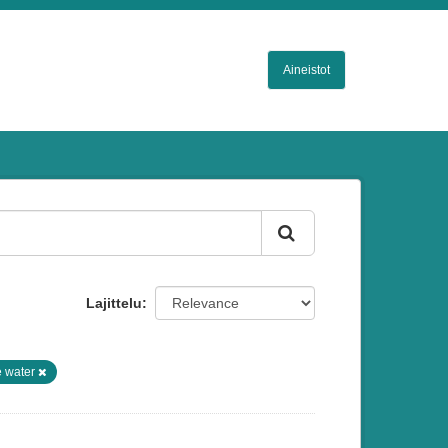
Aineistot
Lajittelu
e water