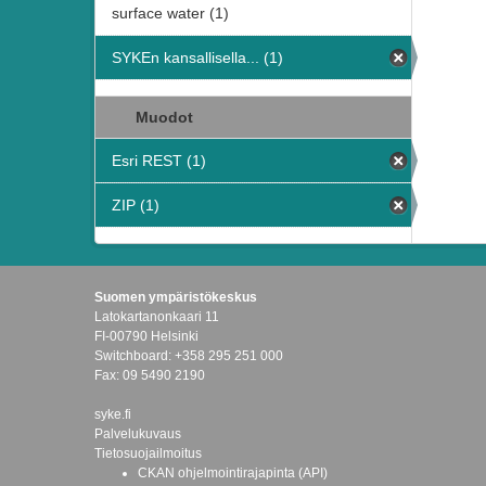
surface water (1)
SYKEn kansallisella... (1)
Muodot
Esri REST (1)
ZIP (1)
Suomen ympäristökeskus
Latokartanonkaari 11
FI-00790 Helsinki
Switchboard: +358 295 251 000
Fax: 09 5490 2190
syke.fi
Palvelukuvaus
Tietosuojailmoitus
CKAN ohjelmointirajapinta (API)