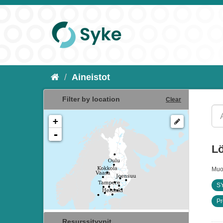
Aineistot
Filter by location
Clear
+
-
Lö
Muo
SY
Pr
Resurssityypit