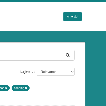
Aineistot
Lajittelu
lood
flooding