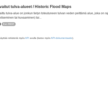
aitut tulva-alueet / Historic Flood Maps
ittu tulva-alue on jonkun tietyn toteutuneen tulvan veden peittämä alue, joka on r
itseminen tai kuvaaminen) tai...
Esri REST
käyttää rekisteriä myös
API
avulla (katso myös
API-dokumentaatio
).