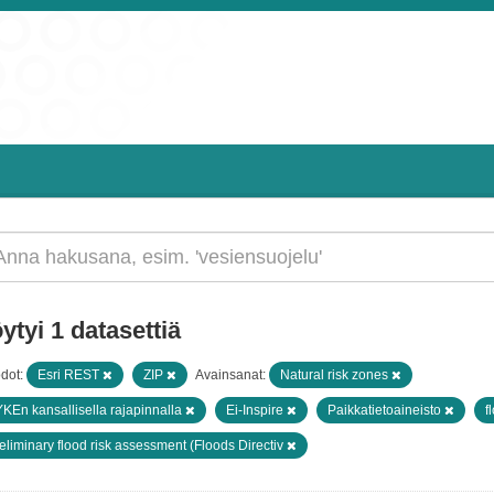
ytyi 1 datasettiä
dot:
Esri REST
ZIP
Avainsanat:
Natural risk zones
KEn kansallisella rajapinnalla
Ei-Inspire
Paikkatietoaineisto
f
eliminary flood risk assessment (Floods Directiv