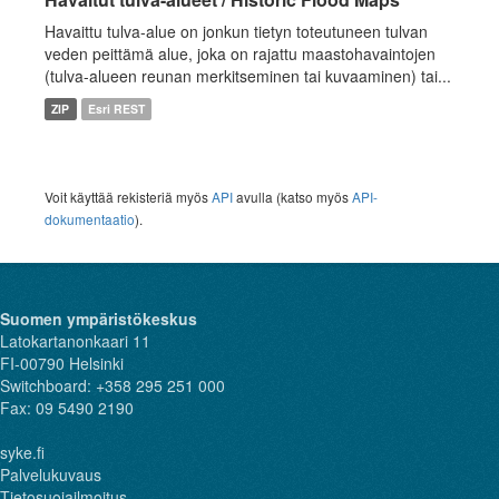
Havaittu tulva-alue on jonkun tietyn toteutuneen tulvan
veden peittämä alue, joka on rajattu maastohavaintojen
(tulva-alueen reunan merkitseminen tai kuvaaminen) tai...
ZIP
Esri REST
Voit käyttää rekisteriä myös
API
avulla (katso myös
API-
dokumentaatio
).
Suomen ympäristökeskus
Latokartanonkaari 11
FI-00790 Helsinki
Switchboard: +358 295 251 000
Fax: 09 5490 2190
syke.fi
Palvelukuvaus
Tietosuojailmoitus