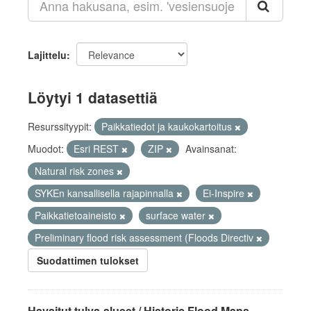
Lajittelu
Löytyi 1 datasettiä
Resurssityypit:
Paikkatiedot ja kaukokartoitus
Muodot:
Esri REST
ZIP
Avainsanat:
Natural risk zones
SYKEn kansallisella rajapinnalla
Ei-Inspire
Paikkatietoaineisto
surface water
Preliminary flood risk assessment (Floods Directiv
Suodattimen tulokset
Havaitut tulva-alueet / Historic Flood Maps