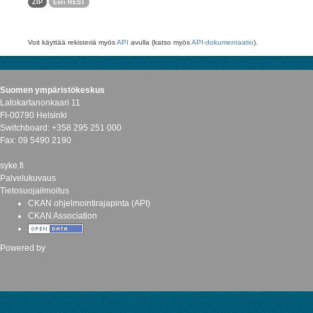
ZIP
Esri REST
Voit käyttää rekisteriä myös
API
avulla (katso myös
API-dokumentaatio
).
Suomen ympäristökeskus
Latokartanonkaari 11
FI-00790 Helsinki
Switchboard: +358 295 251 000
Fax: 09 5490 2190
syke.fi
Palvelukuvaus
Tietosuojailmoitus
CKAN ohjelmointirajapinta (API)
CKAN Association
Powered by