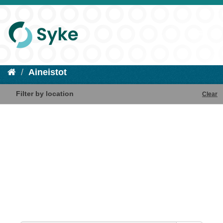
Aineistot
Filter by location
Clear