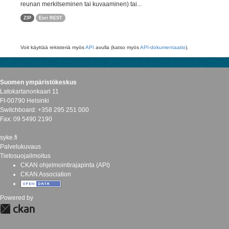
reunan merkitseminen tai kuvaaminen) tai...
ZIP
Esri REST
Voit käyttää rekisteriä myös
API
avulla (katso myös
API-dokumentaatio
).
Suomen ympäristökeskus
Latokartanonkaari 11
FI-00790 Helsinki
Switchboard: +358 295 251 000
Fax: 09 5490 2190
syke.fi
Palvelukuvaus
Tietosuojailmoitus
CKAN ohjelmointirajapinta (API)
CKAN Association
Powered by