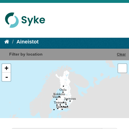
Aineistot
Filter by location
Clear
+
-