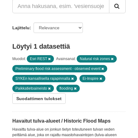
Lajittelu
Löytyi 1 datasettiä
Muodot:
Esri REST
Avainsanat:
Natural risk zones
Preliminary flood risk assessment - observed event
SYKEn kansallisella rajapinnalla
Ei-Inspire
Paikkatietoaineisto
flooding
Suodattimen tulokset
Havaitut tulva-alueet / Historic Flood Maps
Havaittu tulva-alue on jonkun tietyn toteutuneen tulvan veden
peittämä alue, joka on rajattu maastohavaintojen (tulva-alueen