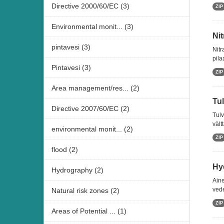
Directive 2000/60/EC (3)
ZIP
Environmental monit... (3)
Nit
pintavesi (3)
Nitr
pila
Pintavesi (3)
ZIP
Area management/res... (2)
Tu
Directive 2007/60/EC (2)
Tulv
vält
environmental monit... (2)
ZIP
flood (2)
Hy
Hydrography (2)
Aine
vede
Natural risk zones (2)
ZIP
Areas of Potential ... (1)