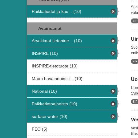
Suom
Paikkatiedot ja kau... (10)
valu
ZIP
Avainsanat
Ui
Arvokkaat tietoaine... (10)
Suom
INSPIRE (10)
enti
ZIP
INSPIRE-tietotuote (10)
Maan havainnointi j... (10)
Uo
Uoma
National (10)
Syk
ZIP
Paikkatietoaineisto (10)
surface water (10)
Ve
Vesi
FEO (5)
tila