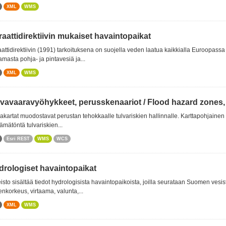
XML
WMS
raattidirektiivin mukaiset havaintopaikat
aattidirektiivin (1991) tarkoituksena on suojella veden laatua kaikkialla Euroopass
amasta pohja- ja pintavesiä ja...
XML
WMS
lvavaaravyöhykkeet, perusskenaariot / Flood hazard zones,
akartat muodostavat perustan tehokkaalle tulvariskien hallinnalle. Karttapohjainen t
tämätöntä tulvariskien...
Esri REST
WMS
WCS
drologiset havaintopaikat
isto sisältää tiedot hydrologisista havaintopaikoista, joilla seurataan Suomen vesis
nkorkeus, virtaama, valunta,...
XML
WMS