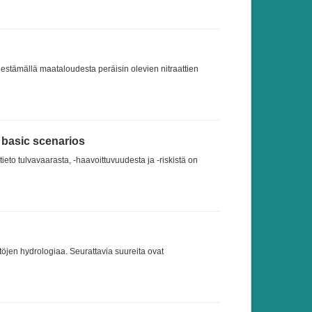
a estämällä maataloudesta peräisin olevien nitraattien
 basic scenarios
ieto tulvavaarasta, -haavoittuvuudesta ja -riskistä on
töjen hydrologiaa. Seurattavia suureita ovat