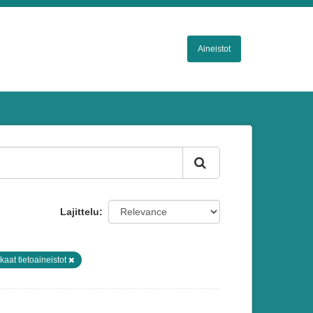
Aineistot
Lajittelu
kaat tietoaineistot