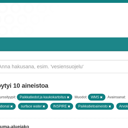
ytyi 10 aineistoa
rssityypit:
Paikkatiedot ja kaukokartoitus
Muodot:
WMS
Avainsanat:
tional
surface water
INSPIRE
Paikkatietoaineisto
Arvok
luma-aluejako