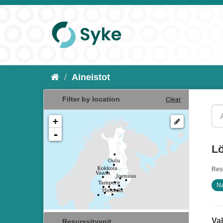
Aineistot
Filter by location
Clear
+
-
Lö
Resu
Na
Va
Resurssityypit