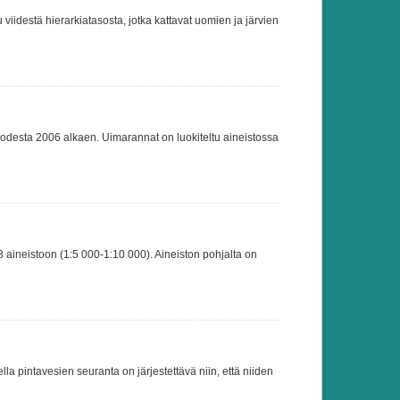
idestä hierarkiatasosta, jotka kattavat uomien ja järvien
uodesta 2006 alkaen. Uimarannat on luokiteltu aineistossa
ineistoon (1:5 000-1:10 000). Aineiston pohjalta on
 pintavesien seuranta on järjestettävä niin, että niiden