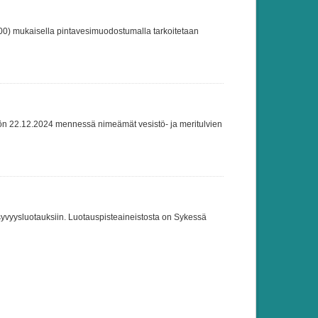
000) mukaisella pintavesimuodostumalla tarkoitetaan
iön 22.12.2024 mennessä nimeämät vesistö- ja meritulvien
 syvyysluotauksiin. Luotauspisteaineistosta on Sykessä