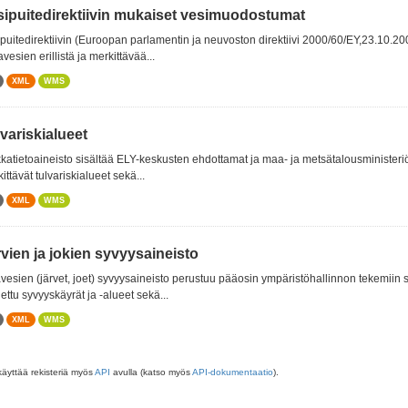
sipuitedirektiivin mukaiset vesimuodostumat
puitedirektiivin (Euroopan parlamentin ja neuvoston direktiivi 2000/60/EY,23.10.2
avesien erillistä ja merkittävää...
XML
WMS
variskialueet
katietoaineisto sisältää ELY-keskusten ehdottamat ja maa- ja metsätalousminister
ittävät tulvariskialueet sekä...
XML
WMS
vien ja jokien syvyysaineisto
vesien (järvet, joet) syvyysaineisto perustuu pääosin ympäristöhallinnon tekemiin
ettu syvyyskäyrät ja -alueet sekä...
XML
WMS
käyttää rekisteriä myös
API
avulla (katso myös
API-dokumentaatio
).