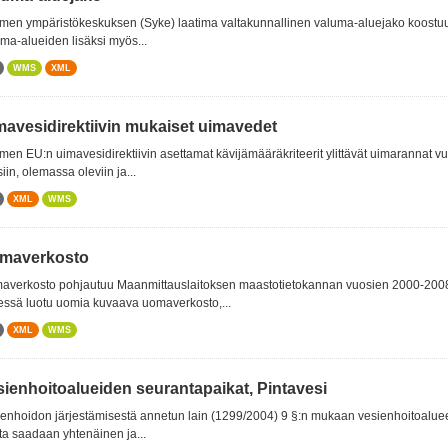
en ympäristökeskuksen (Syke) laatima valtakunnallinen valuma-aluejako koostuu vi
ma-alueiden lisäksi myös...
WMS
XML
mavesidirektiivin mukaiset uimavedet
en EU:n uimavesidirektiivin asettamat kävijämääräkriteerit ylittävät uimarannat v
siin, olemassa oleviin ja...
XML
WMS
maverkosto
verkosto pohjautuu Maanmittauslaitoksen maastotietokannan vuosien 2000-2008 a
essä luotu uomia kuvaava uomaverkosto,...
XML
WMS
sienhoitoalueiden seurantapaikat, Pintavesi
enhoidon järjestämisestä annetun lain (1299/2004) 9 §:n mukaan vesienhoitoalueella
sta saadaan yhtenäinen ja...