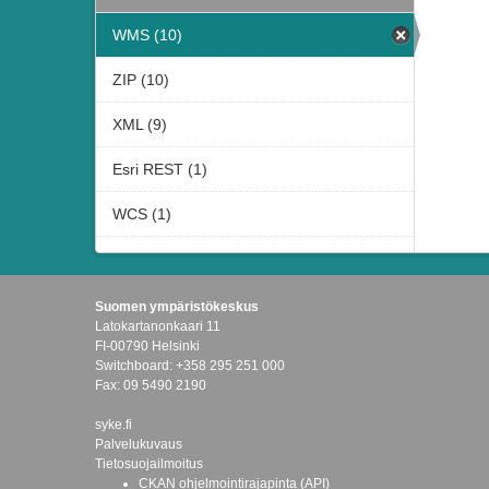
WMS (10)
ZIP (10)
XML (9)
Esri REST (1)
WCS (1)
Suomen ympäristökeskus
Latokartanonkaari 11
FI-00790 Helsinki
Switchboard: +358 295 251 000
Fax: 09 5490 2190
syke.fi
Palvelukuvaus
Tietosuojailmoitus
CKAN ohjelmointirajapinta (API)