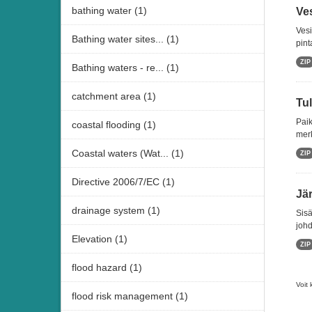
bathing water (1)
Ve
Vesi
Bathing water sites... (1)
pint
ZIP
Bathing waters - re... (1)
catchment area (1)
Tul
Paik
coastal flooding (1)
merk
Coastal waters (Wat... (1)
ZIP
Directive 2006/7/EC (1)
Jär
drainage system (1)
Sisä
johd
Elevation (1)
ZIP
flood hazard (1)
Voit 
flood risk management (1)