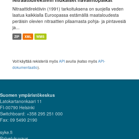
Nitraattidirektiivin (1991) tarkoituksena on suojella veden
laatua kaikkialla Euroopassa estämällä maataloudesta
peräisin olevien nitraattien pilaamasta pohja- ja pintavesiä
ja...
ZIP
XML
WMS
Voit käyttää rekisteriä myös
API
avulla (katso myös
API-
dokumentaatio
).
Suomen ympäristökeskus
Latokartanonkaari 11
FI-00790 Helsinki
Switchboard: +358 295 251 000
Fax: 09 5490 2190
syke.fi
Palvelukuvaus