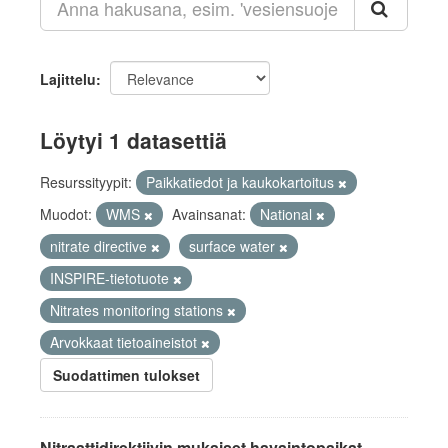
Lajittelu
Löytyi 1 datasettiä
Resurssityypit:
Paikkatiedot ja kaukokartoitus
Muodot:
WMS
Avainsanat:
National
nitrate directive
surface water
INSPIRE-tietotuote
Nitrates monitoring stations
Arvokkaat tietoaineistot
Suodattimen tulokset
Nitraattidirektiivin mukaiset havaintopaikat