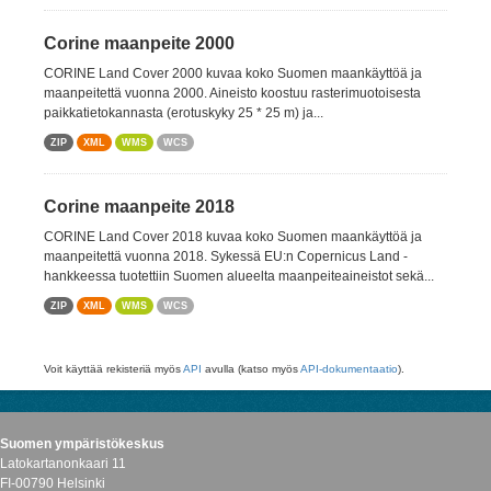
Corine maanpeite 2000
CORINE Land Cover 2000 kuvaa koko Suomen maankäyttöä ja
maanpeitettä vuonna 2000. Aineisto koostuu rasterimuotoisesta
paikkatietokannasta (erotuskyky 25 * 25 m) ja...
ZIP
XML
WMS
WCS
Corine maanpeite 2018
CORINE Land Cover 2018 kuvaa koko Suomen maankäyttöä ja
maanpeitettä vuonna 2018. Sykessä EU:n Copernicus Land -
hankkeessa tuotettiin Suomen alueelta maanpeiteaineistot sekä...
ZIP
XML
WMS
WCS
Voit käyttää rekisteriä myös
API
avulla (katso myös
API-dokumentaatio
).
Suomen ympäristökeskus
Latokartanonkaari 11
FI-00790 Helsinki