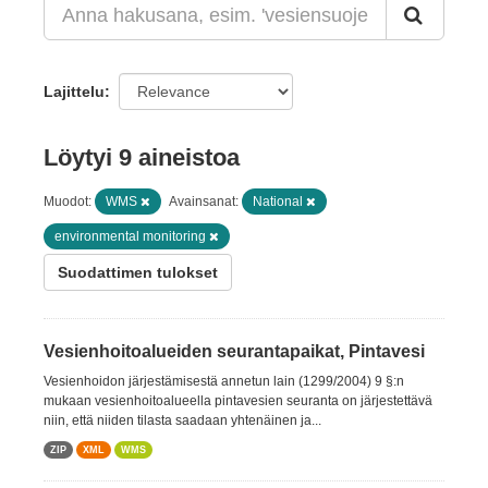
Lajittelu
Löytyi 9 aineistoa
Muodot:
WMS
Avainsanat:
National
environmental monitoring
Suodattimen tulokset
Vesienhoitoalueiden seurantapaikat, Pintavesi
Vesienhoidon järjestämisestä annetun lain (1299/2004) 9 §:n
mukaan vesienhoitoalueella pintavesien seuranta on järjestettävä
niin, että niiden tilasta saadaan yhtenäinen ja...
ZIP
XML
WMS