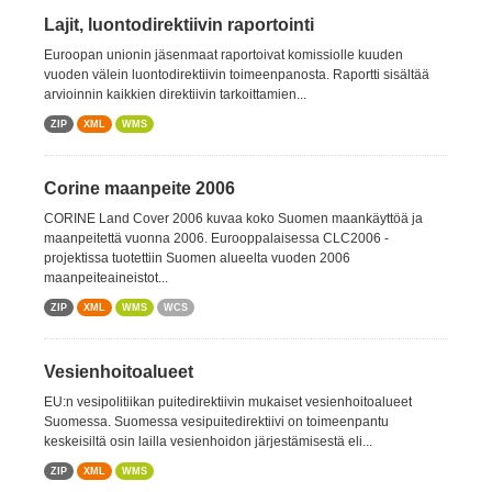
Lajit, luontodirektiivin raportointi
Euroopan unionin jäsenmaat raportoivat komissiolle kuuden
vuoden välein luontodirektiivin toimeenpanosta. Raportti sisältää
arvioinnin kaikkien direktiivin tarkoittamien...
ZIP
XML
WMS
Corine maanpeite 2006
CORINE Land Cover 2006 kuvaa koko Suomen maankäyttöä ja
maanpeitettä vuonna 2006. Eurooppalaisessa CLC2006 -
projektissa tuotettiin Suomen alueelta vuoden 2006
maanpeiteaineistot...
ZIP
XML
WMS
WCS
Vesienhoitoalueet
EU:n vesipolitiikan puitedirektiivin mukaiset vesienhoitoalueet
Suomessa. Suomessa vesipuitedirektiivi on toimeenpantu
keskeisiltä osin lailla vesienhoidon järjestämisestä eli...
ZIP
XML
WMS