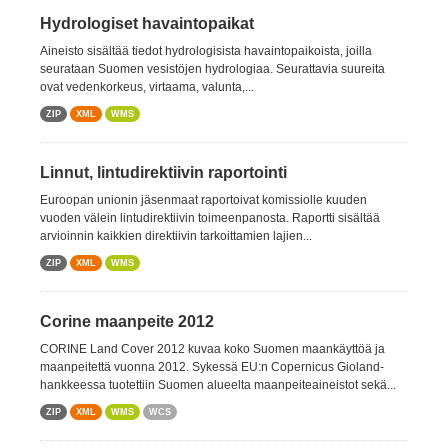
Hydrologiset havaintopaikat
Aineisto sisältää tiedot hydrologisista havaintopaikoista, joilla
seurataan Suomen vesistöjen hydrologiaa. Seurattavia suureita
ovat vedenkorkeus, virtaama, valunta,...
ZIP
XML
WMS
Linnut, lintudirektiivin raportointi
Euroopan unionin jäsenmaat raportoivat komissiolle kuuden
vuoden välein lintudirektiivin toimeenpanosta. Raportti sisältää
arvioinnin kaikkien direktiivin tarkoittamien lajien...
ZIP
XML
WMS
Corine maanpeite 2012
CORINE Land Cover 2012 kuvaa koko Suomen maankäyttöä ja
maanpeitettä vuonna 2012. Sykessä EU:n Copernicus Gioland-
hankkeessa tuotettiin Suomen alueelta maanpeiteaineistot sekä...
ZIP
XML
WMS
WCS