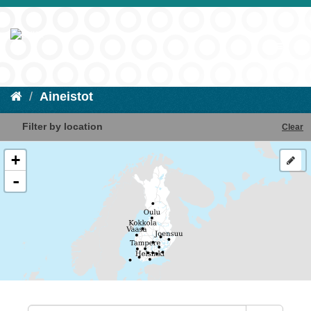
Aineistot
Filter by location
Clear
+
-