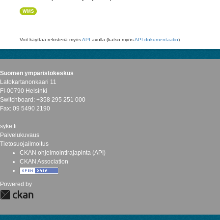
WMS
Voit käyttää rekisteriä myös
API
avulla (katso myös
API-dokumentaatio
).
Suomen ympäristökeskus
Latokartanonkaari 11
FI-00790 Helsinki
Switchboard: +358 295 251 000
Fax: 09 5490 2190
syke.fi
Palvelukuvaus
Tietosuojailmoitus
CKAN ohjelmointirajapinta (API)
CKAN Association
Powered by