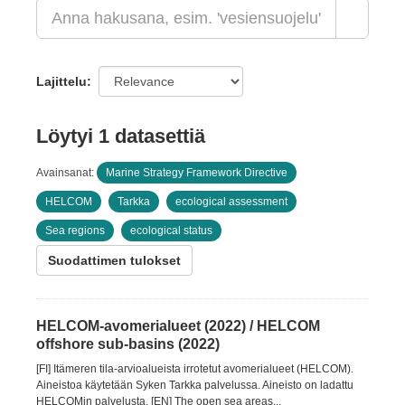
Lajittelu
Löytyi 1 datasettiä
Avainsanat:
Marine Strategy Framework Directive
HELCOM
Tarkka
ecological assessment
Sea regions
ecological status
Suodattimen tulokset
HELCOM-avomerialueet (2022) / HELCOM
offshore sub-basins (2022)
[FI] Itämeren tila-arvioalueista irrotetut avomerialueet (HELCOM).
Aineistoa käytetään Syken Tarkka palvelussa. Aineisto on ladattu
HELCOMin palvelusta. [EN] The open sea areas...