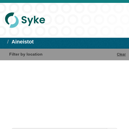
Aineistot
Filter by location
Clear