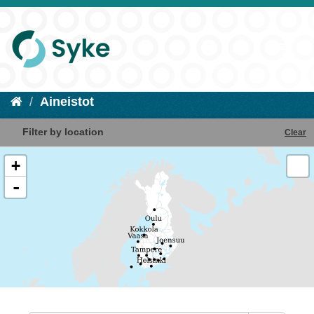
Aineistot
Filter by location
Clear
+
-