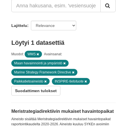
Lajittelu
Löytyi 1 datasettiä
Muodot:
WMS
Avainsanat:
Maan havainnointi ja ympäristö
Marine Strategy Framework Directive
Paikkatietoaineisto
INSPIRE-tietotuote
Suodattimen tulokset
Meristrategiadirektiivin mukaiset havaintopaikat
Aineisto sisältää Meristrategiadirektiivin mukaiset havaintopaikat
raportointikaudelta 2020-2026. Aineisto kuuluu SYKEn avoimiin