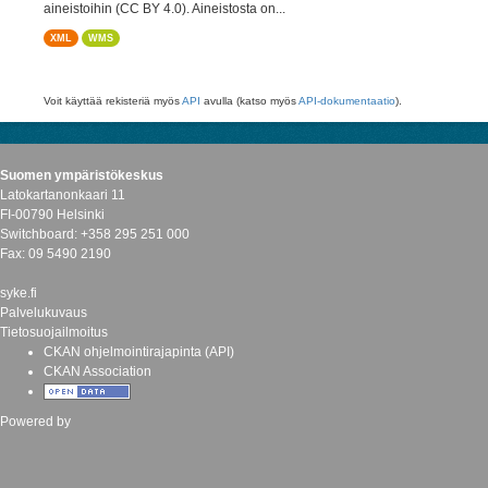
aineistoihin (CC BY 4.0). Aineistosta on...
XML
WMS
Voit käyttää rekisteriä myös
API
avulla (katso myös
API-dokumentaatio
).
Suomen ympäristökeskus
Latokartanonkaari 11
FI-00790 Helsinki
Switchboard: +358 295 251 000
Fax: 09 5490 2190
syke.fi
Palvelukuvaus
Tietosuojailmoitus
CKAN ohjelmointirajapinta (API)
CKAN Association
Powered by