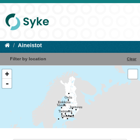
Aineistot
Filter by location
Clear
+
-