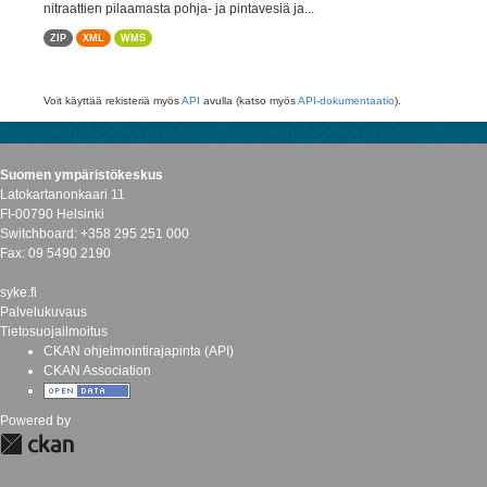
nitraattien pilaamasta pohja- ja pintavesiä ja...
ZIP
XML
WMS
Voit käyttää rekisteriä myös
API
avulla (katso myös
API-dokumentaatio
).
Suomen ympäristökeskus
Latokartanonkaari 11
FI-00790 Helsinki
Switchboard: +358 295 251 000
Fax: 09 5490 2190
syke.fi
Palvelukuvaus
Tietosuojailmoitus
CKAN ohjelmointirajapinta (API)
CKAN Association
Powered by