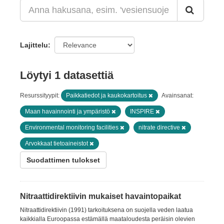
Lajittelu
Löytyi 1 datasettiä
Resurssityypit:
Paikkatiedot ja kaukokartoitus
Avainsanat:
Maan havainnointi ja ympäristö
INSPIRE
Environmental monitoring facilities
nitrate directive
Arvokkaat tietoaineistot
Suodattimen tulokset
Nitraattidirektiivin mukaiset havaintopaikat
Nitraattidirektiivin (1991) tarkoituksena on suojella veden laatua
kaikkialla Euroopassa estämällä maataloudesta peräisin olevien