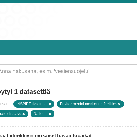
ytyi 1 datasettiä
insanat:
INSPIRE-tietotuote
Environmental monitoring facilities
trate directive
National
raattidirektiivin mukaiset havaintopaikat