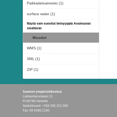
Paikkatietoaineisto (1)
surface water (1)
Näytä vain suositut tietoyyppiä Avainsanat
sisältävät
Muodot
WMS (1)
XML (1)
ZIP (1)
Suomen ympäristökeskus
Latokartanonkaari 11
FI-00790 Helsinki
Switchboard: +358 295 251 000
Fax: 09 5490 2190