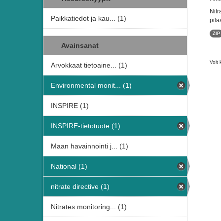
Nitr
Paikkatiedot ja kau... (1)
pila
ZIP
Avainsanat
Voit 
Arvokkaat tietoaine... (1)
Environmental monit... (1)
INSPIRE (1)
INSPIRE-tietotuote (1)
Maan havainnointi j... (1)
National (1)
nitrate directive (1)
Nitrates monitoring... (1)