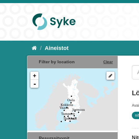
Aineistot
Filter by location
Clear
+
-
Lö
Ava
ni
Nit
Resurssityypit