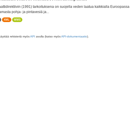
aattidirektiivin (1991) tarkoituksena on suojella veden laatua kaikkialla Euroopass
amasta pohja- ja pintavesiä ja...
XML
WMS
käyttää rekisteriä myös
API
avulla (katso myös
API-dokumentaatio
).