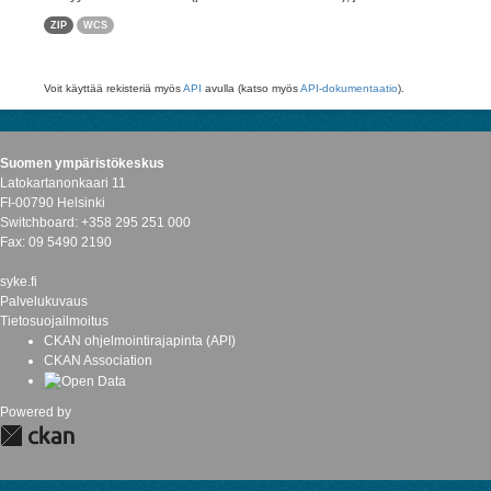
ZIP
WCS
Voit käyttää rekisteriä myös
API
avulla (katso myös
API-dokumentaatio
).
Suomen ympäristökeskus
Latokartanonkaari 11
FI-00790 Helsinki
Switchboard: +358 295 251 000
Fax: 09 5490 2190
syke.fi
Palvelukuvaus
Tietosuojailmoitus
CKAN ohjelmointirajapinta (API)
CKAN Association
Powered by