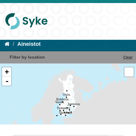
Aineistot
Filter by location
Clear
+
-