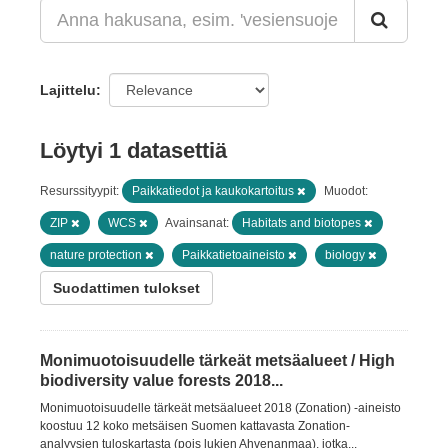
Lajittelu
Löytyi 1 datasettiä
Resurssityypit:
Paikkatiedot ja kaukokartoitus
Muodot:
ZIP
WCS
Avainsanat:
Habitats and biotopes
nature protection
Paikkatietoaineisto
biology
Suodattimen tulokset
Monimuotoisuudelle tärkeät metsäalueet / High
biodiversity value forests 2018...
Monimuotoisuudelle tärkeät metsäalueet 2018 (Zonation) -aineisto
koostuu 12 koko metsäisen Suomen kattavasta Zonation-
analyysien tuloskartasta (pois lukien Ahvenanmaa), jotka...