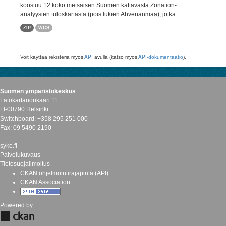
koostuu 12 koko metsäisen Suomen kattavasta Zonation-
analyysien tuloskartasta (pois lukien Ahvenanmaa), jotka...
ZIP
WCS
Voit käyttää rekisteriä myös
API
avulla (katso myös
API-dokumentaatio
).
Suomen ympäristökeskus
Latokartanonkaari 11
FI-00790 Helsinki
Switchboard: +358 295 251 000
Fax: 09 5490 2190
syke.fi
Palvelukuvaus
Tietosuojailmoitus
CKAN ohjelmointirajapinta (API)
CKAN Association
Powered by