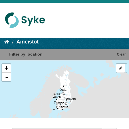
Aineistot
Filter by location
Clear
+
-