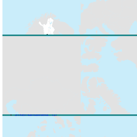
Resurssityypit
Paikkatiedot ja kau... (1)
Avainsanat
biology (1)
Ei-Inspire (1)
FEO (1)
forest biodiversity (1)
Habitats and biotopes (1)
Land use (1)
land use planning (1)
nature protection (1)
Paikkatietoaineisto (1)
SYKEn kansallisella... (1)
Muodot