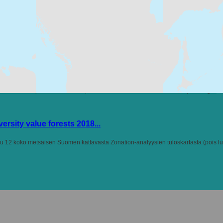
alla
nature protection
Ei-Inspire
Paikkatietoaineisto
land use planning
rsity value forests 2018...
u 12 koko metsäisen Suomen kattavasta Zonation-analyysien tuloskartasta (pois lu