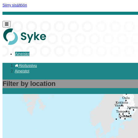
Siirry sisältöön
Aineistot
Aloitussivu
Aineistot
Filter by location