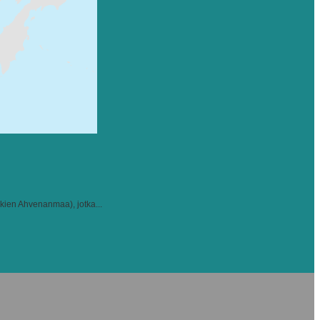
kien Ahvenanmaa), jotka...