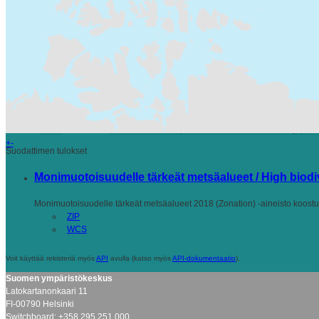
WCS (1)
ZIP (1)
close
Siirry
Lajittelu
Löytyi 1 datasettiä
Muodot:
ZIP
Avainsanat:
Habitats and biotopes
SYKEn kansallisella rajapinn
+
-
Suodattimen tulokset
Monimuotoisuudelle tärkeät metsäalueet / High biodive
Monimuotoisuudelle tärkeät metsäalueet 2018 (Zonation) -aineisto koostu
ZIP
WCS
Voit käyttää rekisteriä myös
API
avulla (katso myös
API-dokumentaatio
).
Suomen ympäristökeskus
Latokartanonkaari 11
FI-00790 Helsinki
Switchboard: +358 295 251 000