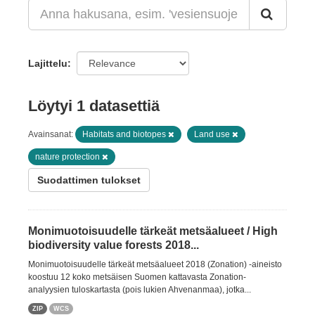
Lajittelu
Löytyi 1 datasettiä
Avainsanat:
Habitats and biotopes
Land use
nature protection
Suodattimen tulokset
Monimuotoisuudelle tärkeät metsäalueet / High
biodiversity value forests 2018...
Monimuotoisuudelle tärkeät metsäalueet 2018 (Zonation) -aineisto
koostuu 12 koko metsäisen Suomen kattavasta Zonation-
analyysien tuloskartasta (pois lukien Ahvenanmaa), jotka...
ZIP
WCS