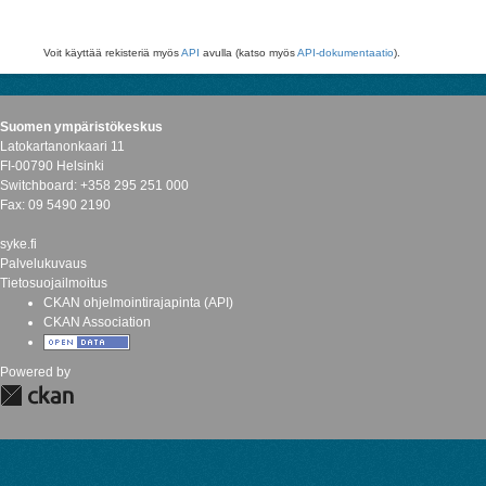
Voit käyttää rekisteriä myös
API
avulla (katso myös
API-dokumentaatio
).
Suomen ympäristökeskus
Latokartanonkaari 11
FI-00790 Helsinki
Switchboard: +358 295 251 000
Fax: 09 5490 2190
syke.fi
Palvelukuvaus
Tietosuojailmoitus
CKAN ohjelmointirajapinta (API)
CKAN Association
Powered by