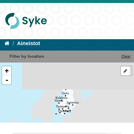
Aineistot
Filter by location
Clear
+
-