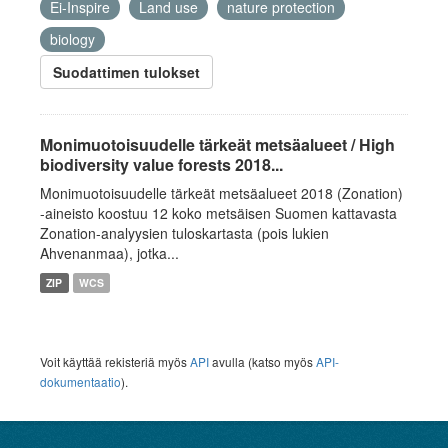
Ei-Inspire
Land use
nature protection
biology
Suodattimen tulokset
Monimuotoisuudelle tärkeät metsäalueet / High
biodiversity value forests 2018...
Monimuotoisuudelle tärkeät metsäalueet 2018 (Zonation)
-aineisto koostuu 12 koko metsäisen Suomen kattavasta
Zonation-analyysien tuloskartasta (pois lukien
Ahvenanmaa), jotka...
ZIP
WCS
Voit käyttää rekisteriä myös
API
avulla (katso myös
API-
dokumentaatio
).