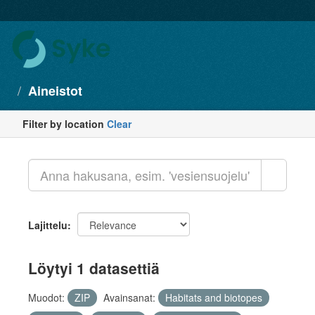
Aineistot
Filter by location
Clear
Lajittelu
Löytyi 1 datasettiä
Muodot:
ZIP
Avainsanat:
Habitats and biotopes