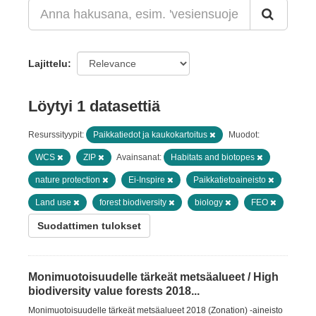
Lajittelu
Löytyi 1 datasettiä
Resurssityypit:
Paikkatiedot ja kaukokartoitus
Muodot:
WCS
ZIP
Avainsanat:
Habitats and biotopes
nature protection
Ei-Inspire
Paikkatietoaineisto
Land use
forest biodiversity
biology
FEO
Suodattimen tulokset
Monimuotoisuudelle tärkeät metsäalueet / High
biodiversity value forests 2018...
Monimuotoisuudelle tärkeät metsäalueet 2018 (Zonation) -aineisto