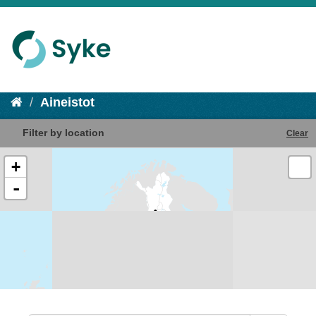
Aineistot
Filter by location
Clear
+
-