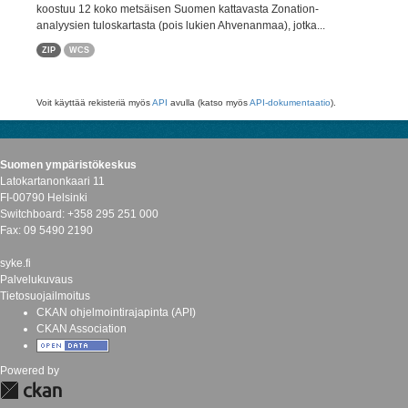
koostuu 12 koko metsäisen Suomen kattavasta Zonation-
analyysien tuloskartasta (pois lukien Ahvenanmaa), jotka...
ZIP
WCS
Voit käyttää rekisteriä myös
API
avulla (katso myös
API-dokumentaatio
).
Suomen ympäristökeskus
Latokartanonkaari 11
FI-00790 Helsinki
Switchboard: +358 295 251 000
Fax: 09 5490 2190
syke.fi
Palvelukuvaus
Tietosuojailmoitus
CKAN ohjelmointirajapinta (API)
CKAN Association
Powered by