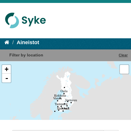
Aineistot
Filter by location
Clear
+
-