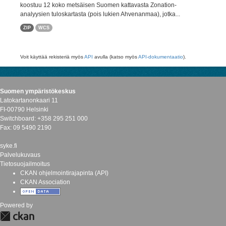
koostuu 12 koko metsäisen Suomen kattavasta Zonation-
analyysien tuloskartasta (pois lukien Ahvenanmaa), jotka...
ZIP
WCS
Voit käyttää rekisteriä myös
API
avulla (katso myös
API-dokumentaatio
).
Suomen ympäristökeskus
Latokartanonkaari 11
FI-00790 Helsinki
Switchboard: +358 295 251 000
Fax: 09 5490 2190
syke.fi
Palvelukuvaus
Tietosuojailmoitus
CKAN ohjelmointirajapinta (API)
CKAN Association
Powered by