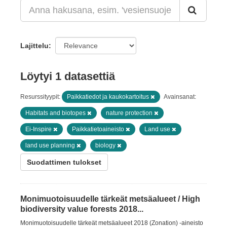
Lajittelu
Löytyi 1 datasettiä
Resurssityypit:
Paikkatiedot ja kaukokartoitus
Avainsanat:
Habitats and biotopes
nature protection
Ei-Inspire
Paikkatietoaineisto
Land use
land use planning
biology
Suodattimen tulokset
Monimuotoisuudelle tärkeät metsäalueet / High
biodiversity value forests 2018...
Monimuotoisuudelle tärkeät metsäalueet 2018 (Zonation) -aineisto