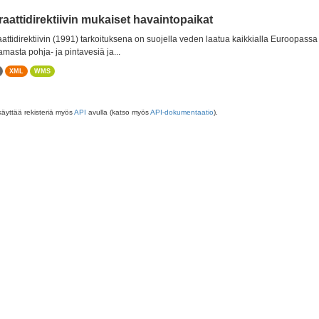
raattidirektiivin mukaiset havaintopaikat
aattidirektiivin (1991) tarkoituksena on suojella veden laatua kaikkialla Euroopass
amasta pohja- ja pintavesiä ja...
XML
WMS
käyttää rekisteriä myös
API
avulla (katso myös
API-dokumentaatio
).