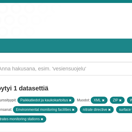
ytyi 1 datasettiä
rssityypit:
Paikkatiedot ja kaukokartoitus
Muodot:
XML
ZIP
insanat:
Environmental monitoring facilities
nitrate directive
surface
trates monitoring stations