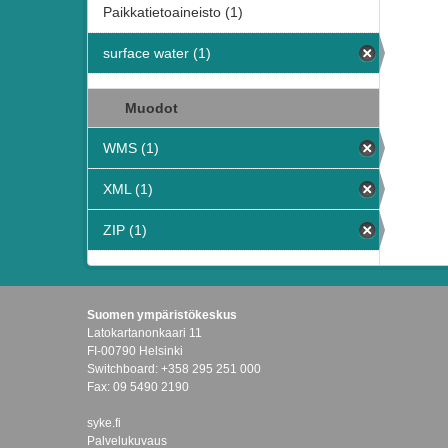
Paikkatietoaineisto (1)
surface water (1)
Muodot
WMS (1)
XML (1)
ZIP (1)
Suomen ympäristökeskus
Latokartanonkaari 11
FI-00790 Helsinki
Switchboard: +358 295 251 000
Fax: 09 5490 2190
syke.fi
Palvelukuvaus