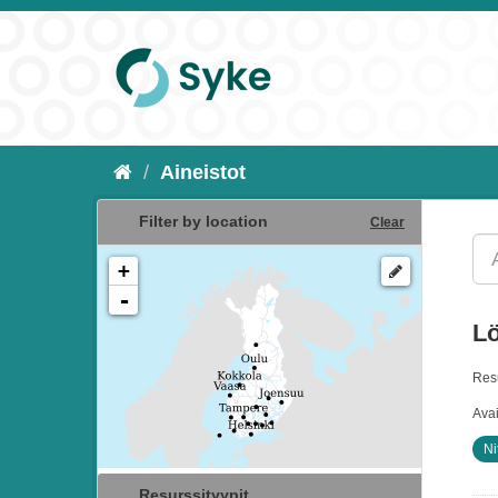
Aineistot
Filter by location
Clear
+
-
Lö
Resu
Ava
Ni
Resurssityypit