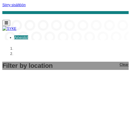
Siirry sisältöön
Aineistot
Aloitussivu
Aineistot
Filter by location
Clear