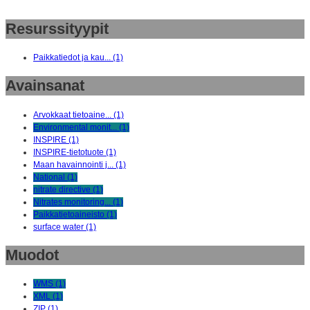
Resurssityypit
Paikkatiedot ja kau... (1)
Avainsanat
Arvokkaat tietoaine... (1)
Environmental monit... (1)
INSPIRE (1)
INSPIRE-tietotuote (1)
Maan havainnointi j... (1)
National (1)
nitrate directive (1)
Nitrates monitoring... (1)
Paikkatietoaineisto (1)
surface water (1)
Muodot
WMS (1)
XML (1)
ZIP (1)