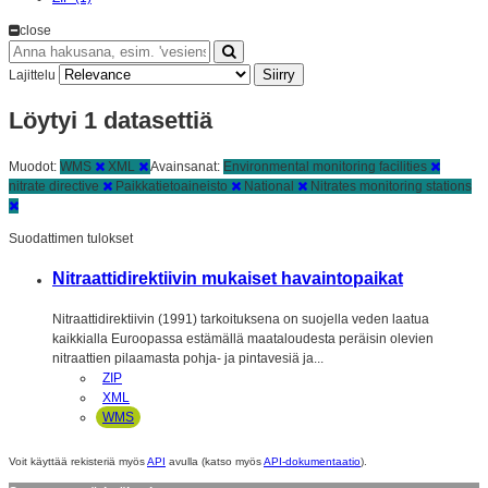
close
Siirry
Lajittelu
Löytyi 1 datasettiä
Muodot:
WMS
XML
Avainsanat:
Environmental monitoring facilities
nitrate directive
Paikkatietoaineisto
National
Nitrates monitoring stations
Suodattimen tulokset
Nitraattidirektiivin mukaiset havaintopaikat
Nitraattidirektiivin (1991) tarkoituksena on suojella veden laatua
kaikkialla Euroopassa estämällä maataloudesta peräisin olevien
nitraattien pilaamasta pohja- ja pintavesiä ja...
ZIP
XML
WMS
Voit käyttää rekisteriä myös
API
avulla (katso myös
API-dokumentaatio
).