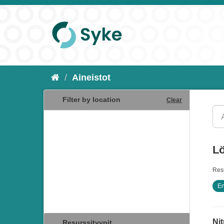
Aineistot
Filter by location
Clear
Lö
Resu
En
Nit
Resurssityypit