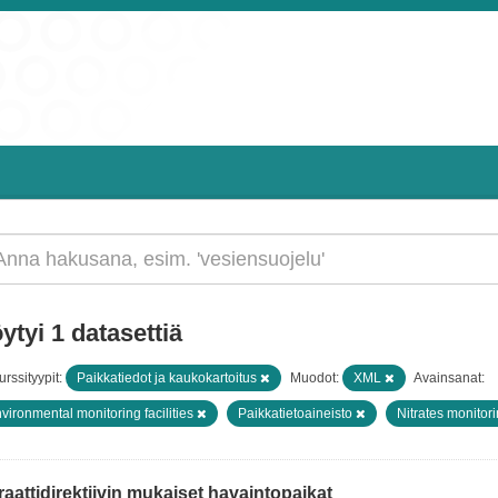
ytyi 1 datasettiä
rssityypit:
Paikkatiedot ja kaukokartoitus
Muodot:
XML
Avainsanat:
vironmental monitoring facilities
Paikkatietoaineisto
Nitrates monitor
raattidirektiivin mukaiset havaintopaikat