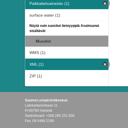
Paikkatietoaineisto (1)
surface water (1)
Näytä vain suositut tietoyyppiä Avainsanat
sisältävät
Muodot
WMS (1)
XML (1)
ZIP (1)
Suomen ympäristökeskus
Latokartanonkaari 11
FI-00790 Helsinki
Switchboard: +358 295 251 000
Fax: 09 5490 2190