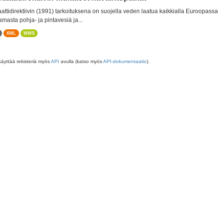
aattidirektiivin (1991) tarkoituksena on suojella veden laatua kaikkialla Euroopass
amasta pohja- ja pintavesiä ja...
XML
WMS
käyttää rekisteriä myös
API
avulla (katso myös
API-dokumentaatio
).