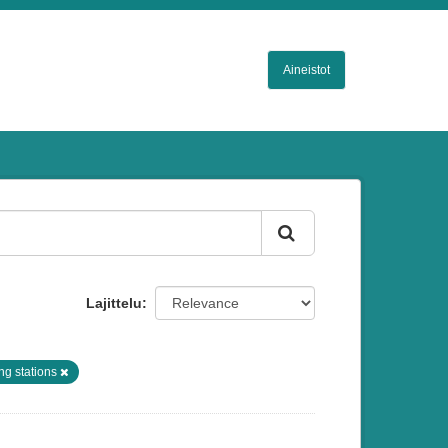
Aineistot
Lajittelu
ing stations