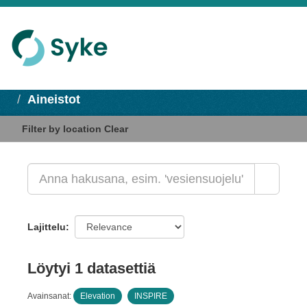
Aineistot
Filter by location
Clear
Lajittelu
Löytyi 1 datasettiä
Avainsanat:
Elevation
INSPIRE