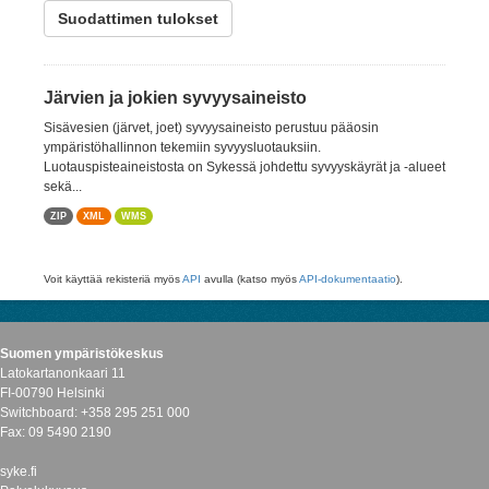
Suodattimen tulokset
Järvien ja jokien syvyysaineisto
Sisävesien (järvet, joet) syvyysaineisto perustuu pääosin
ympäristöhallinnon tekemiin syvyysluotauksiin.
Luotauspisteaineistosta on Sykessä johdettu syvyyskäyrät ja -alueet
sekä...
ZIP
XML
WMS
Voit käyttää rekisteriä myös
API
avulla (katso myös
API-dokumentaatio
).
Suomen ympäristökeskus
Latokartanonkaari 11
FI-00790 Helsinki
Switchboard: +358 295 251 000
Fax: 09 5490 2190
syke.fi