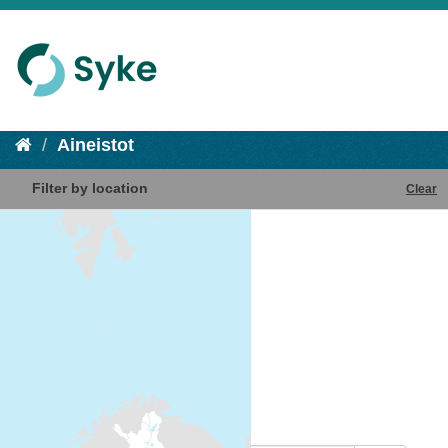
Aineistot
Filter by location
Clear