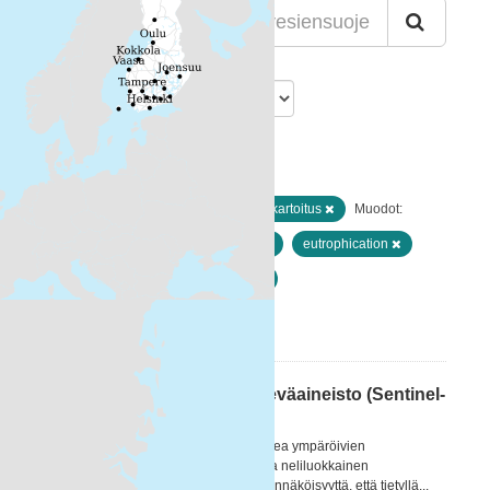
Lajittelu
Löytyi 2 aineistoa
Resurssityypit:
Paikkatiedot ja kaukokartoitus
Muodot:
WMS
Avainsanat:
Ei-Inspire
eutrophication
ecological status
Meriopas
Suodattimen tulokset
Itämeren päivittäinen pintaleväaineisto (Sentinel-
2 MSI) 2017– / Daily surfac...
[FI] Itämeren alueen ja erityisesti Suomea ympäröivien
merialueiden pintalevälauttoja kuvaava neliluokkainen
tulkintakartta. Tulkintakartta kuvaa todennäköisyyttä, että tietyllä...