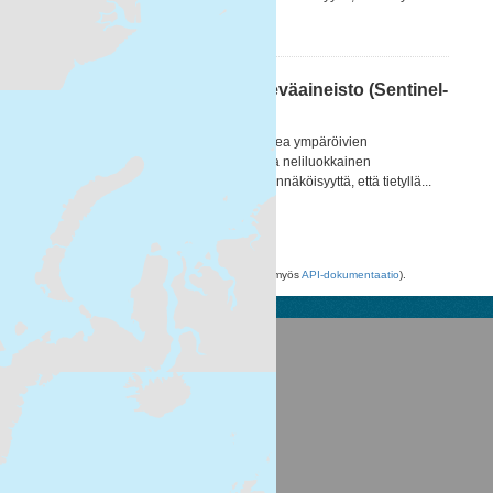
WMS
HTML
Itämeren päivittäinen pintaleväaineisto (Sentinel-
3 OLCI) 2017– / Daily surfa...
[FI] Itämeren alueen ja erityisesti Suomea ympäröivien
merialueiden pintalevälauttoja kuvaava neliluokkainen
tulkintakartta. Tulkintakartta kuvaa todennäköisyyttä, että tietyllä...
WMS
HTML
Voit käyttää rekisteriä myös
API
avulla (katso myös
API-dokumentaatio
).
Suomen ympäristökeskus
Latokartanonkaari 11
FI-00790 Helsinki
Switchboard: +358 295 251 000
Fax: 09 5490 2190
syke.fi
Palvelukuvaus