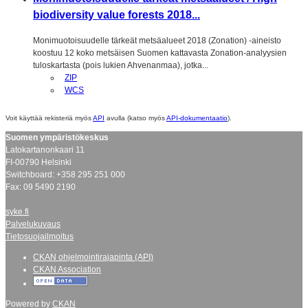
biodiversity value forests 2018...
Monimuotoisuudelle tärkeät metsäalueet 2018 (Zonation) -aineisto
koostuu 12 koko metsäisen Suomen kattavasta Zonation-analyysien
tuloskartasta (pois lukien Ahvenanmaa), jotka...
ZIP
WCS
Voit käyttää rekisteriä myös
API
avulla (katso myös
API-dokumentaatio
).
Suomen ympäristökeskus
Latokartanonkaari 11
FI-00790 Helsinki
Switchboard: +358 295 251 000
Fax: 09 5490 2190
syke.fi
Palvelukuvaus
Tietosuojailmoitus
CKAN ohjelmointirajapinta (API)
CKAN Association
Powered by
CKAN