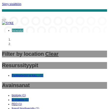
Siirry sisältöön
Aineistot
Aloitussivu
Aineistot
Filter by location
Clear
Resurssityypit
Paikkatiedot ja kau... (1)
Avainsanat
biology (1)
Ei-Inspire (1)
FEO (1)
forest biodiversity (1)