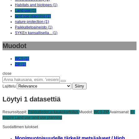
Habitats and biotopes (1)
Land use (1)
land use planning (1)
nature protection (1)
Paikkatietoaineisto (1)
SYKEn kansallisella... (1)
Muodot
WCS (1)
ZIP (1)
close
Siirry
Lajittelu
Löytyi 1 datasettiä
Resurssityypit:
Paikkatiedot ja kaukokartoitus
Muodot:
WCS
ZIP
Avainsanat:
Ei-
Inspire
Land use
land use planning
Suodattimen tulokset
Monimuotoisuudelle tärkeät metsäalueet / High