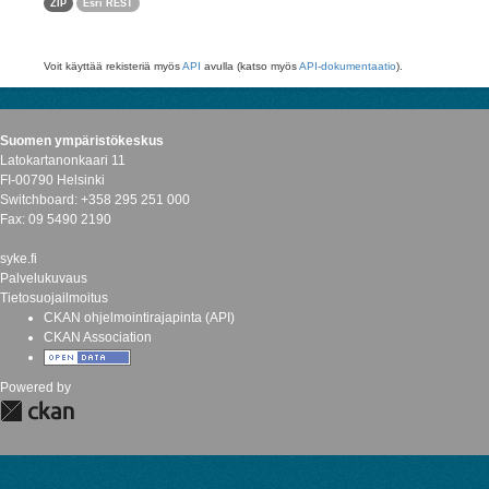
ZIP
Esri REST
Voit käyttää rekisteriä myös
API
avulla (katso myös
API-dokumentaatio
).
Suomen ympäristökeskus
Latokartanonkaari 11
FI-00790 Helsinki
Switchboard: +358 295 251 000
Fax: 09 5490 2190
syke.fi
Palvelukuvaus
Tietosuojailmoitus
CKAN ohjelmointirajapinta (API)
CKAN Association
Powered by