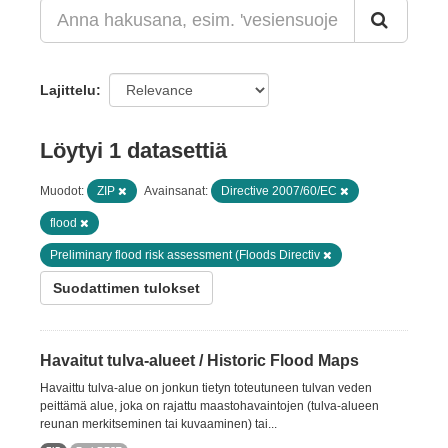
Lajittelu
Löytyi 1 datasettiä
Muodot:
ZIP
Avainsanat:
Directive 2007/60/EC
flood
Preliminary flood risk assessment (Floods Directiv
Suodattimen tulokset
Havaitut tulva-alueet / Historic Flood Maps
Havaittu tulva-alue on jonkun tietyn toteutuneen tulvan veden
peittämä alue, joka on rajattu maastohavaintojen (tulva-alueen
reunan merkitseminen tai kuvaaminen) tai...