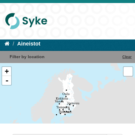
Aineistot
Filter by location
Clear
+
-