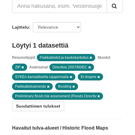
Lajittelu
Löytyi 1 datasettiä
Resurssityypit:
Paikkatiedot ja kaukokartoitus
Muodot:
ZIP
Avainsanat:
Directive 2007/60/EC
SYKEn kansallisella rajapinnalla
Ei-Inspire
Paikkatietoaineisto
flooding
Preliminary flood risk assessment (Floods Directiv
Suodattimen tulokset
Havaitut tulva-alueet / Historic Flood Maps