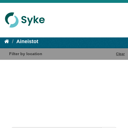
Aineistot
Filter by location
Clear