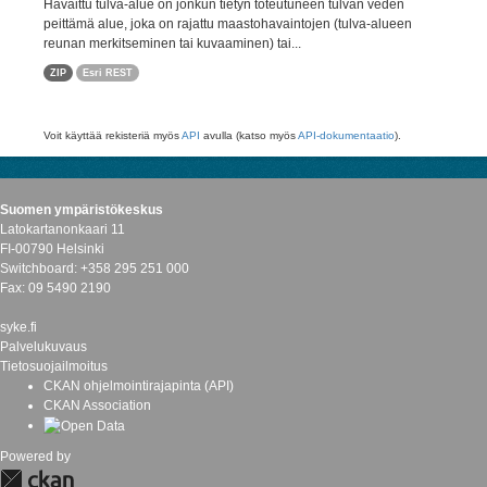
Havaittu tulva-alue on jonkun tietyn toteutuneen tulvan veden
peittämä alue, joka on rajattu maastohavaintojen (tulva-alueen
reunan merkitseminen tai kuvaaminen) tai...
ZIP
Esri REST
Voit käyttää rekisteriä myös
API
avulla (katso myös
API-dokumentaatio
).
Suomen ympäristökeskus
Latokartanonkaari 11
FI-00790 Helsinki
Switchboard: +358 295 251 000
Fax: 09 5490 2190
syke.fi
Palvelukuvaus
Tietosuojailmoitus
CKAN ohjelmointirajapinta (API)
CKAN Association
Powered by