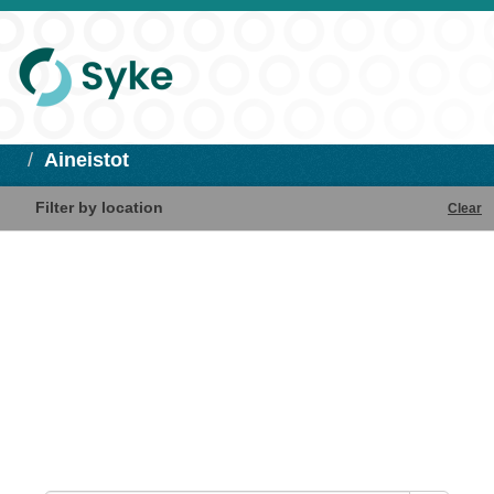
Aineistot
Filter by location
Clear