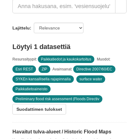
Lajittelu
Löytyi 1 datasettiä
Resurssityypit:
Paikkatiedot ja kaukokartoitus
Muodot:
Esri REST
ZIP
Avainsanat:
Directive 2007/60/EC
SYKEn kansallisella rajapinnalla
surface water
Paikkatietoaineisto
Preliminary flood risk assessment (Floods Directiv
Suodattimen tulokset
Havaitut tulva-alueet / Historic Flood Maps