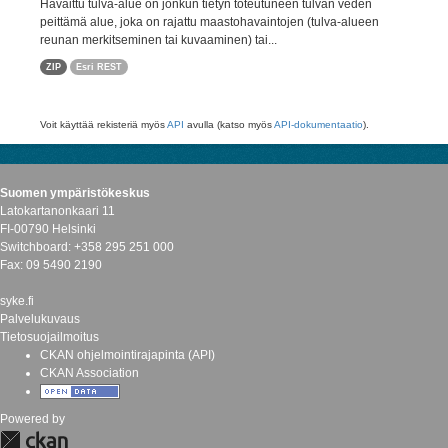
Havaittu tulva-alue on jonkun tietyn toteutuneen tulvan veden
peittämä alue, joka on rajattu maastohavaintojen (tulva-alueen
reunan merkitseminen tai kuvaaminen) tai...
ZIP
Esri REST
Voit käyttää rekisteriä myös
API
avulla (katso myös
API-dokumentaatio
).
Suomen ympäristökeskus
Latokartanonkaari 11
FI-00790 Helsinki
Switchboard: +358 295 251 000
Fax: 09 5490 2190
syke.fi
Palvelukuvaus
Tietosuojailmoitus
CKAN ohjelmointirajapinta (API)
CKAN Association
Powered by