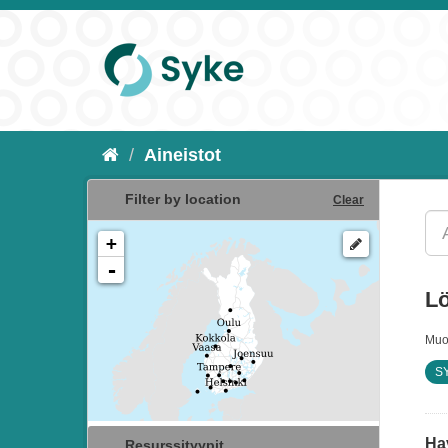
Aineistot
Filter by location
Clear
+
-
Lö
Muo
SY
Hav
Resurssityypit