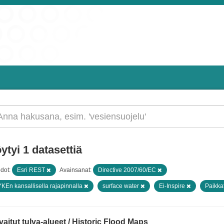
ytyi 1 datasettiä
dot:
Esri REST
Avainsanat:
Directive 2007/60/EC
KEn kansallisella rajapinnalla
surface water
Ei-Inspire
Paikka
aitut tulva-alueet / Historic Flood Maps