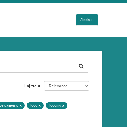
Aineistot
Lajittelu
tietoaineisto
flood
flooding