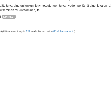
ittu tulva-alue on jonkun tietyn toteutuneen tulvan veden peittämä alue, joka on r
itseminen tai kuvaaminen) tai...
Esri REST
käyttää rekisteriä myös
API
avulla (katso myös
API-dokumentaatio
).