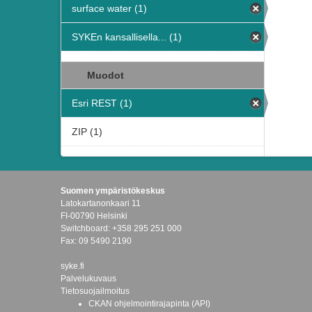
surface water (1)
SYKEn kansallisella... (1)
Muodot
Esri REST (1)
ZIP (1)
Suomen ympäristökeskus
Latokartanonkaari 11
FI-00790 Helsinki
Switchboard: +358 295 251 000
Fax: 09 5490 2190
syke.fi
Palvelukuvaus
Tietosuojailmoitus
CKAN ohjelmointirajapinta (API)