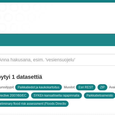
ytyi 1 datasettiä
rssityypit:
Paikkatiedot ja kaukokartoitus
Muodot:
Esri REST
ZIP
Ava
rective 2007/60/EC
SYKEn kansallisella rajapinnalla
Paikkatietoaineisto
eliminary flood risk assessment (Floods Directiv