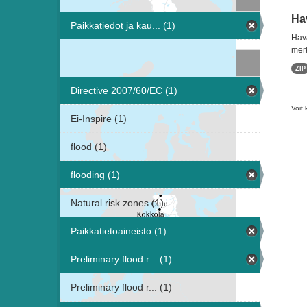
Hav
Paikkatiedot ja kau... (1)
Hava
merk
Avainsanat
ZIP
Directive 2007/60/EC (1)
Voit 
Ei-Inspire (1)
flood (1)
flooding (1)
Natural risk zones (1)
Paikkatietoaineisto (1)
Preliminary flood r... (1)
Preliminary flood r... (1)