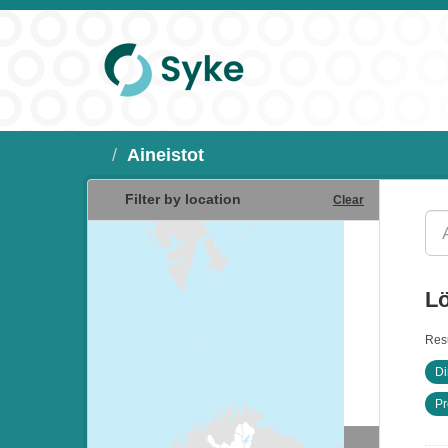
Aineistot
Filter by location
Clear
Lö
Resu
Di
Pr
Resurssityypit