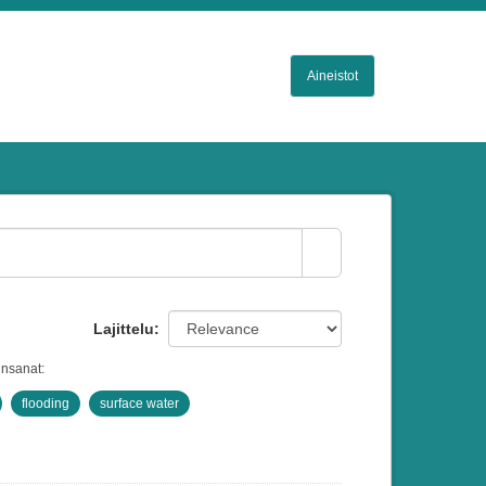
Aineistot
Lajittelu
insanat:
flooding
surface water