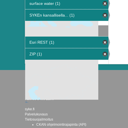
surface water (1)
SYKEn kansallisella... (1)
Muodot
Esri REST (1)
ZIP (1)
Suomen ympäristökeskus
Latokartanonkaari 11
FI-00790 Helsinki
Switchboard: +358 295 251 000
Fax: 09 5490 2190
+
-
syke.fi
Palvelukuvaus
Tietosuojailmoitus
CKAN ohjelmointirajapinta (API)