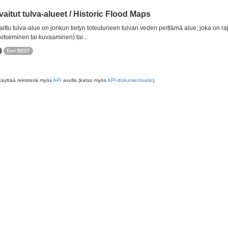
aitut tulva-alueet / Historic Flood Maps
ittu tulva-alue on jonkun tietyn toteutuneen tulvan veden peittämä alue, joka on r
itseminen tai kuvaaminen) tai...
Esri REST
käyttää rekisteriä myös
API
avulla (katso myös
API-dokumentaatio
).