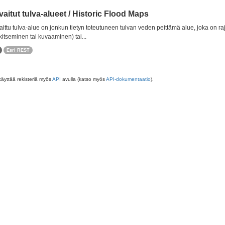
aitut tulva-alueet / Historic Flood Maps
ittu tulva-alue on jonkun tietyn toteutuneen tulvan veden peittämä alue, joka on r
itseminen tai kuvaaminen) tai...
Esri REST
käyttää rekisteriä myös
API
avulla (katso myös
API-dokumentaatio
).