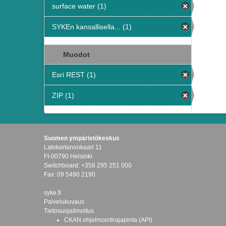
surface water (1)
SYKEn kansallisella... (1)
Muodot
Esri REST (1)
ZIP (1)
Suomen ympäristökeskus
Latokartanonkaari 11
FI-00790 Helsinki
Switchboard: +358 295 251 000
Fax: 09 5490 2190
syke.fi
Palvelukuvaus
Tietosuojailmoitus
CKAN ohjelmointirajapinta (API)