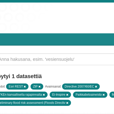
ytyi 1 datasettiä
dot:
Esri REST
ZIP
Avainsanat:
Directive 2007/60/EC
KEn kansallisella rajapinnalla
Ei-Inspire
Paikkatietoaineisto
f
eliminary flood risk assessment (Floods Directiv