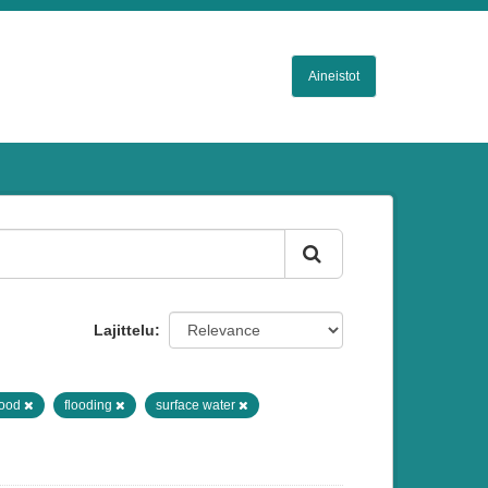
Aineistot
Lajittelu
lood
flooding
surface water