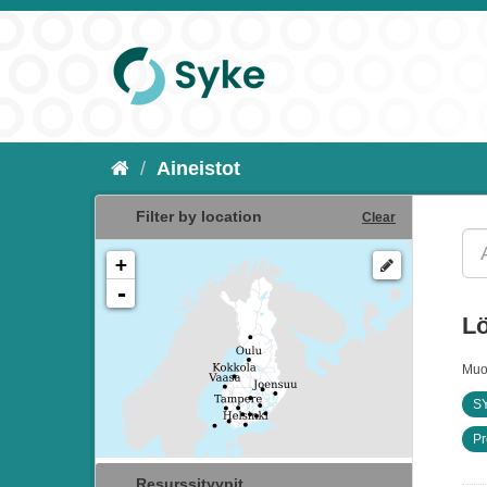
Aineistot
Filter by location
Clear
+
-
Lö
Muo
SY
Pr
Resurssityypit