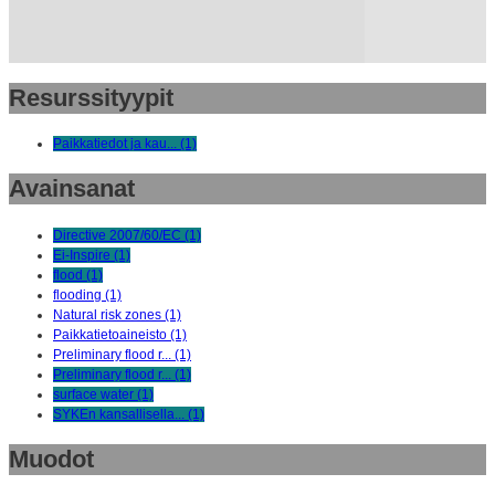
Resurssityypit
Paikkatiedot ja kau... (1)
Avainsanat
Directive 2007/60/EC (1)
Ei-Inspire (1)
flood (1)
flooding (1)
Natural risk zones (1)
Paikkatietoaineisto (1)
Preliminary flood r... (1)
Preliminary flood r... (1)
surface water (1)
SYKEn kansallisella... (1)
Muodot