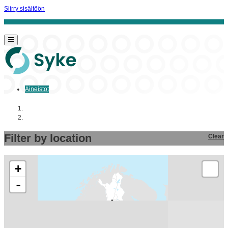
Siirry sisältöön
Aineistot
Aloitussivu
Aineistot
Filter by location
Clear
+
-