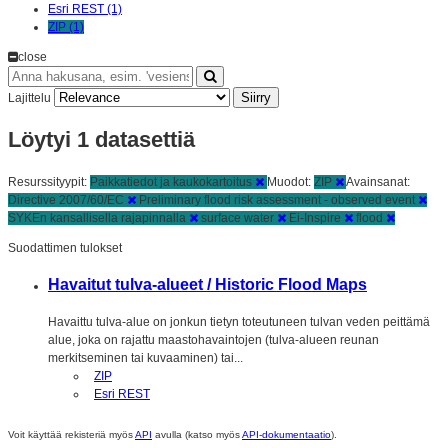
Esri REST (1)
ZIP (1)
close
Siirry
Lajittelu
Löytyi 1 datasettiä
Resurssityypit:
Paikkatiedot ja kaukokartoitus
Muodot:
ZIP
Avainsanat:
Directive 2007/60/EC
Preliminary flood risk assessment - observed event
SYKEn kansallisella rajapinnalla
surface water
Ei-Inspire
flood
Suodattimen tulokset
Havaitut tulva-alueet / Historic Flood Maps
Havaittu tulva-alue on jonkun tietyn toteutuneen tulvan veden peittämä
alue, joka on rajattu maastohavaintojen (tulva-alueen reunan
merkitseminen tai kuvaaminen) tai...
ZIP
Esri REST
Voit käyttää rekisteriä myös
API
avulla (katso myös
API-dokumentaatio
).