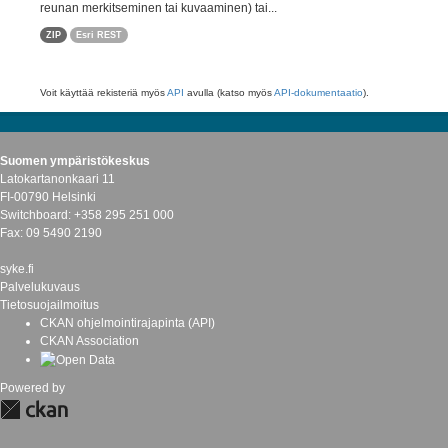
reunan merkitseminen tai kuvaaminen) tai...
ZIP
Esri REST
Voit käyttää rekisteriä myös
API
avulla (katso myös
API-dokumentaatio
).
Suomen ympäristökeskus
Latokartanonkaari 11
FI-00790 Helsinki
Switchboard: +358 295 251 000
Fax: 09 5490 2190
syke.fi
Palvelukuvaus
Tietosuojailmoitus
CKAN ohjelmointirajapinta (API)
CKAN Association
Powered by