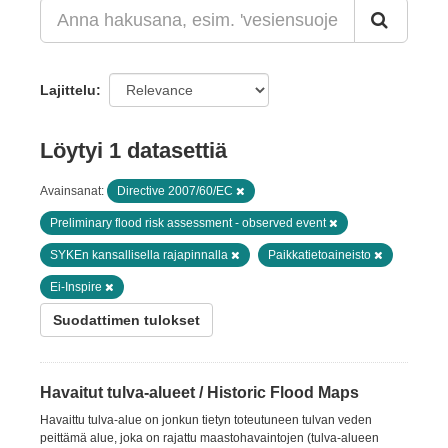
Lajittelu
Löytyi 1 datasettiä
Avainsanat:
Directive 2007/60/EC
Preliminary flood risk assessment - observed event
SYKEn kansallisella rajapinnalla
Paikkatietoaineisto
Ei-Inspire
Suodattimen tulokset
Havaitut tulva-alueet / Historic Flood Maps
Havaittu tulva-alue on jonkun tietyn toteutuneen tulvan veden
peittämä alue, joka on rajattu maastohavaintojen (tulva-alueen