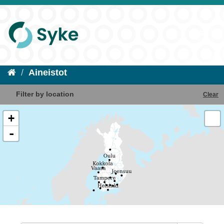
Aineistot
Filter by location
Clear
+
-