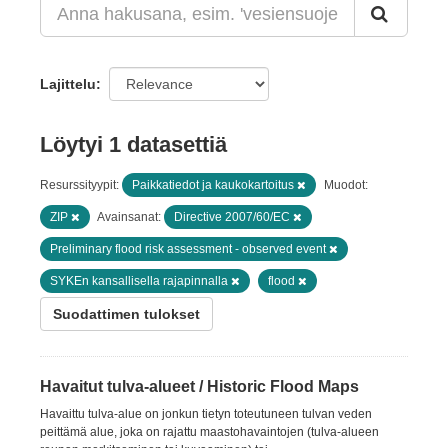
Lajittelu
Löytyi 1 datasettiä
Resurssityypit:
Paikkatiedot ja kaukokartoitus
Muodot:
ZIP
Avainsanat:
Directive 2007/60/EC
Preliminary flood risk assessment - observed event
SYKEn kansallisella rajapinnalla
flood
Suodattimen tulokset
Havaitut tulva-alueet / Historic Flood Maps
Havaittu tulva-alue on jonkun tietyn toteutuneen tulvan veden
peittämä alue, joka on rajattu maastohavaintojen (tulva-alueen