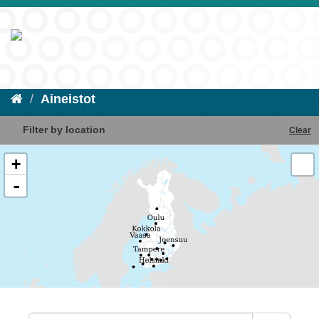
Aineistot
Filter by location
Clear
+
-