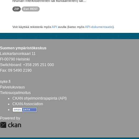
reunan merkitseminen tai kuvaaminen) tai...
ZIP
Esri REST
Voit käyttää rekisteriä myös
API
avulla (katso myös
API-dokumentaatio
).
Suomen ympäristökeskus
Latokartanonkaari 11
FI-00790 Helsinki
Switchboard: +358 295 251 000
Fax: 09 5490 2190
syke.fi
Palvelukuvaus
Tietosuojailmoitus
CKAN ohjelmointirajapinta (API)
CKAN Association
Powered by