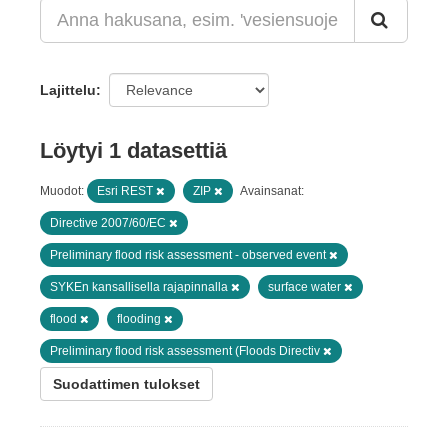
Lajittelu
Löytyi 1 datasettiä
Muodot:
Esri REST
ZIP
Avainsanat:
Directive 2007/60/EC
Preliminary flood risk assessment - observed event
SYKEn kansallisella rajapinnalla
surface water
flood
flooding
Preliminary flood risk assessment (Floods Directiv
Suodattimen tulokset