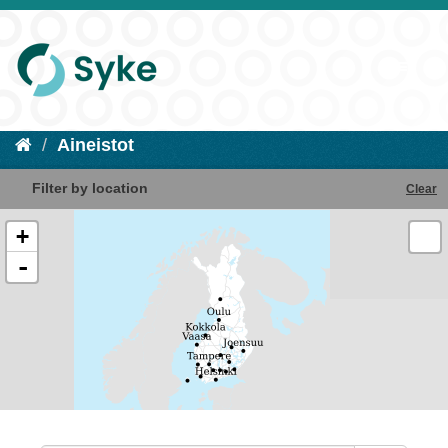
Aineistot
Filter by location
Clear
+
-