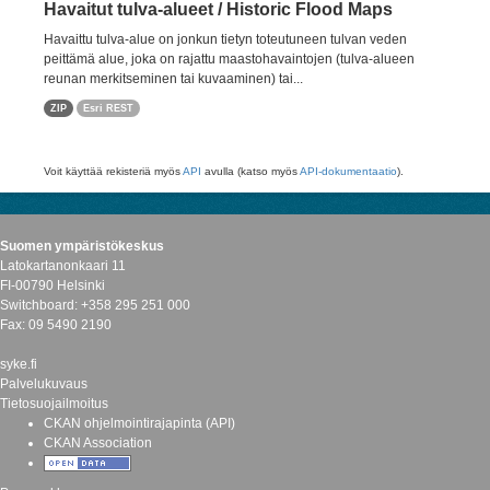
Havaitut tulva-alueet / Historic Flood Maps
Havaittu tulva-alue on jonkun tietyn toteutuneen tulvan veden
peittämä alue, joka on rajattu maastohavaintojen (tulva-alueen
reunan merkitseminen tai kuvaaminen) tai...
ZIP
Esri REST
Voit käyttää rekisteriä myös
API
avulla (katso myös
API-dokumentaatio
).
Suomen ympäristökeskus
Latokartanonkaari 11
FI-00790 Helsinki
Switchboard: +358 295 251 000
Fax: 09 5490 2190
syke.fi
Palvelukuvaus
Tietosuojailmoitus
CKAN ohjelmointirajapinta (API)
CKAN Association