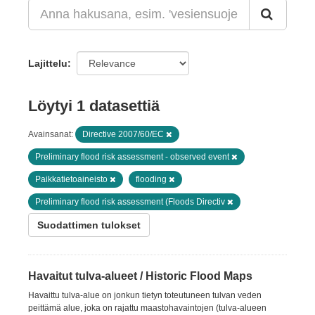
Lajittelu
Löytyi 1 datasettiä
Avainsanat:
Directive 2007/60/EC
Preliminary flood risk assessment - observed event
Paikkatietoaineisto
flooding
Preliminary flood risk assessment (Floods Directiv
Suodattimen tulokset
Havaitut tulva-alueet / Historic Flood Maps
Havaittu tulva-alue on jonkun tietyn toteutuneen tulvan veden
peittämä alue, joka on rajattu maastohavaintojen (tulva-alueen