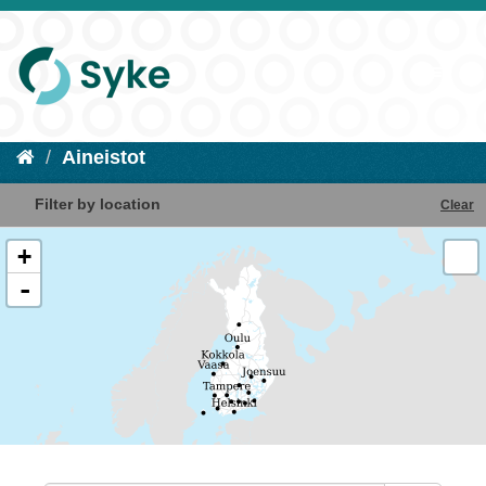
Aineistot
Filter by location
Clear
+
-