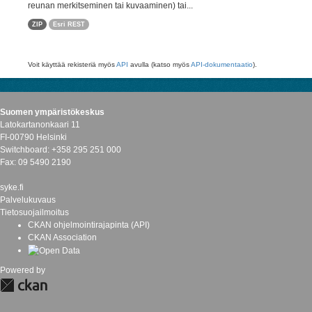
reunan merkitseminen tai kuvaaminen) tai...
ZIP
Esri REST
Voit käyttää rekisteriä myös
API
avulla (katso myös
API-dokumentaatio
).
Suomen ympäristökeskus
Latokartanonkaari 11
FI-00790 Helsinki
Switchboard: +358 295 251 000
Fax: 09 5490 2190
syke.fi
Palvelukuvaus
Tietosuojailmoitus
CKAN ohjelmointirajapinta (API)
CKAN Association
Powered by