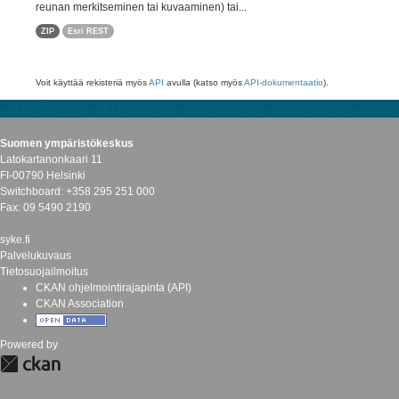
reunan merkitseminen tai kuvaaminen) tai...
ZIP
Esri REST
Voit käyttää rekisteriä myös
API
avulla (katso myös
API-dokumentaatio
).
Suomen ympäristökeskus
Latokartanonkaari 11
FI-00790 Helsinki
Switchboard: +358 295 251 000
Fax: 09 5490 2190
syke.fi
Palvelukuvaus
Tietosuojailmoitus
CKAN ohjelmointirajapinta (API)
CKAN Association
Powered by