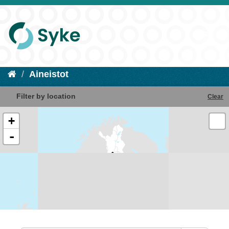
Aineistot
Filter by location
Clear
+
-