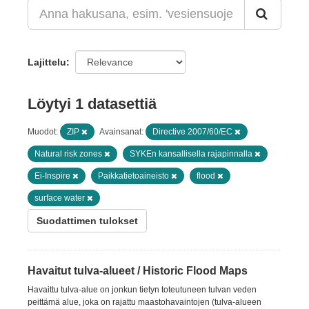
Lajittelu
Löytyi 1 datasettiä
Muodot:
ZIP
Avainsanat:
Directive 2007/60/EC
Natural risk zones
SYKEn kansallisella rajapinnalla
Ei-Inspire
Paikkatietoaineisto
flood
surface water
Suodattimen tulokset
Havaitut tulva-alueet / Historic Flood Maps
Havaittu tulva-alue on jonkun tietyn toteutuneen tulvan veden
peittämä alue, joka on rajattu maastohavaintojen (tulva-alueen