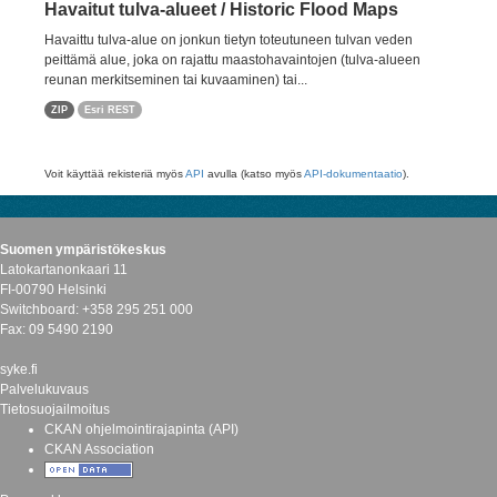
Havaitut tulva-alueet / Historic Flood Maps
Havaittu tulva-alue on jonkun tietyn toteutuneen tulvan veden
peittämä alue, joka on rajattu maastohavaintojen (tulva-alueen
reunan merkitseminen tai kuvaaminen) tai...
ZIP
Esri REST
Voit käyttää rekisteriä myös
API
avulla (katso myös
API-dokumentaatio
).
Suomen ympäristökeskus
Latokartanonkaari 11
FI-00790 Helsinki
Switchboard: +358 295 251 000
Fax: 09 5490 2190
syke.fi
Palvelukuvaus
Tietosuojailmoitus
CKAN ohjelmointirajapinta (API)
CKAN Association