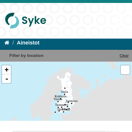
Aineistot
Filter by location
Clear
+
-