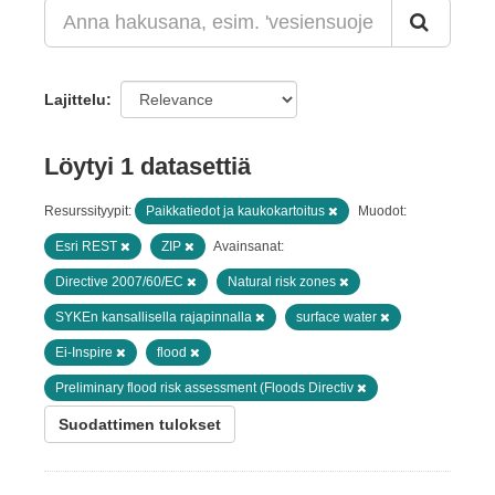
Lajittelu
Löytyi 1 datasettiä
Resurssityypit:
Paikkatiedot ja kaukokartoitus
Muodot:
Esri REST
ZIP
Avainsanat:
Directive 2007/60/EC
Natural risk zones
SYKEn kansallisella rajapinnalla
surface water
Ei-Inspire
flood
Preliminary flood risk assessment (Floods Directiv
Suodattimen tulokset