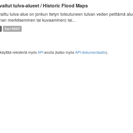
aitut tulva-alueet / Historic Flood Maps
aittu tulva-alue on jonkun tietyn toteutuneen tulvan veden peittämä alu
nan merkitseminen tai kuvaaminen) tai...
Esri REST
 käyttää rekisteriä myös
API
avulla (katso myös
API-dokumentaatio
).