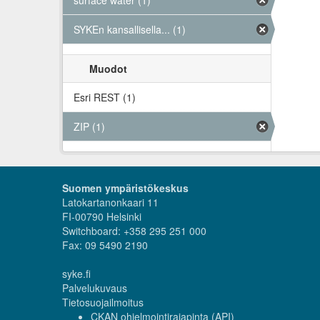
surface water (1)
SYKEn kansallisella... (1)
Muodot
Esri REST (1)
ZIP (1)
Suomen ympäristökeskus
Latokartanonkaari 11
FI-00790 Helsinki
Switchboard: +358 295 251 000
Fax: 09 5490 2190
syke.fi
Palvelukuvaus
Tietosuojailmoitus
CKAN ohjelmointirajapinta (API)