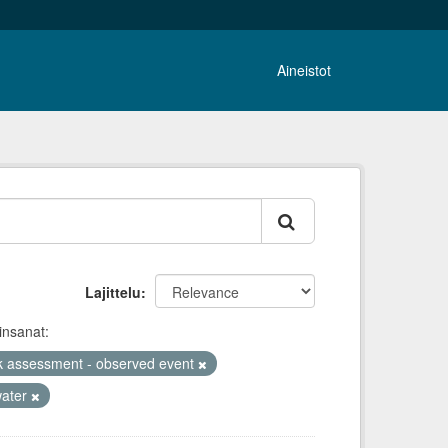
Aineistot
Lajittelu
insanat:
isk assessment - observed event
water