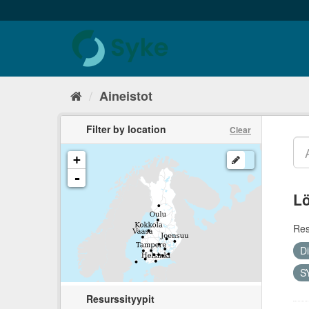
Aineistot
Filter by location
Clear
+
-
Lö
Res
D
SY
Resurssityypit