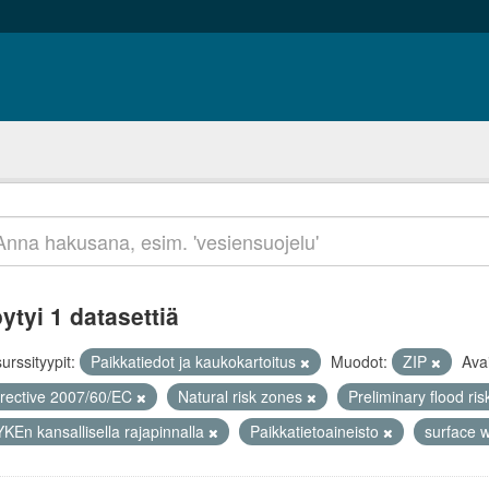
ytyi 1 datasettiä
urssityypit:
Paikkatiedot ja kaukokartoitus
Muodot:
ZIP
Ava
irective 2007/60/EC
Natural risk zones
Preliminary flood r
KEn kansallisella rajapinnalla
Paikkatietoaineisto
surface 