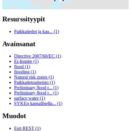
Resurssityypit
Paikkatiedot ja kau... (1)
Avainsanat
Directive 2007/60/EC (1)
Ei-Inspire (1)
flood (1)
flooding (1)
Natural risk zones (1)
Paikkatietoaineisto (1)
Preliminary flood r... (1)
Preliminary flood r... (1)
surface water (1)
SYKEn kansallisella... (1)
Muodot
Esri REST (1)