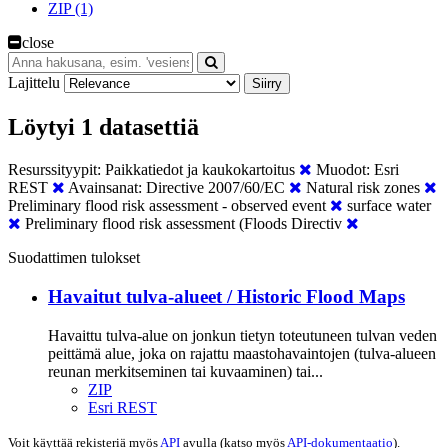
ZIP (1)
close
Lajittelu
Siirry
Löytyi 1 datasettiä
Resurssityypit:
Paikkatiedot ja kaukokartoitus
Muodot:
Esri
REST
Avainsanat:
Directive 2007/60/EC
Natural risk zones
Preliminary flood risk assessment - observed event
surface water
Preliminary flood risk assessment (Floods Directiv
Suodattimen tulokset
Havaitut tulva-alueet / Historic Flood Maps
Havaittu tulva-alue on jonkun tietyn toteutuneen tulvan veden
peittämä alue, joka on rajattu maastohavaintojen (tulva-alueen
reunan merkitseminen tai kuvaaminen) tai...
ZIP
Esri REST
Voit käyttää rekisteriä myös
API
avulla (katso myös
API-dokumentaatio
).