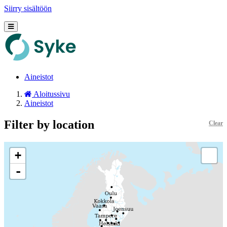
Siirry sisältöön
Aineistot
Aloitussivu
Aineistot
Filter by location
Clear
+
-