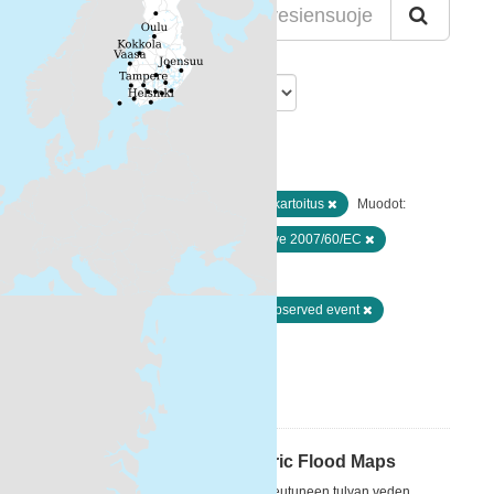
Lajittelu
Löytyi 1 datasettiä
Resurssityypit:
Paikkatiedot ja kaukokartoitus
Muodot:
Esri REST
Avainsanat:
Directive 2007/60/EC
Natural risk zones
Preliminary flood risk assessment - observed event
surface water
Suodattimen tulokset
Havaitut tulva-alueet / Historic Flood Maps
Havaittu tulva-alue on jonkun tietyn toteutuneen tulvan veden