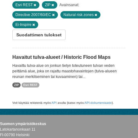
Esri REST
ZIP
Avainsanat:
Directive 2007/60/EC
Natural risk zones
Ei-Inspire
Suodattimen tulokset
Havaitut tulva-alueet / Historic Flood Maps
Havaittu tulva-alue on jonkun tietyn toteutuneen tulvan veden
peittämä alue, joka on rajattu maastohavaintojen (tulva-alueen
reunan merkitseminen tai kuvaaminen) tai...
ZIP
Esri REST
Voit käyttää rekisteriä myös
API
avulla (katso myös
API-dokumentaatio
).
Suomen ympäristökeskus
Latokartanonkaari 11
FI-00790 Helsinki