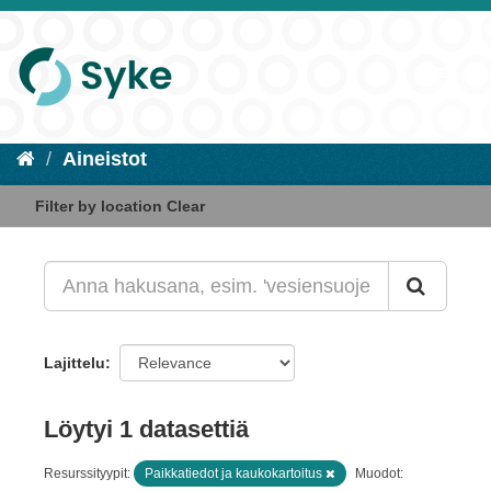
Aineistot
Filter by location
Clear
Lajittelu
Löytyi 1 datasettiä
Resurssityypit:
Paikkatiedot ja kaukokartoitus
Muodot: