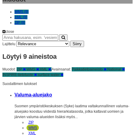
WMS (9)
XML (9)
ZIP (9)
close
Siirry
Lajittelu
Löytyi 9 aineistoa
Muodot:
ZIP
WMS
XML
Avainsanat:
Paikkatietoaineisto
National
INSPIRE-tietotuote
surface water
Suodattimen tulokset
Valuma-aluejako
Suomen ympäristökeskuksen (Syke) laatima valtakunnallinen valuma-
aluejako koostuu viidestä hierarkiatasosta, jotka kattavat uomien ja
järvien valuma-alueiden lisäksi myös...
ZIP
WMS
XML