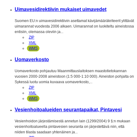
Uimavesidirektiivin mukaiset uimavedet
Suomen EU:n uimavesidirektiivin asettamat kävijämääräkriteerit ylittävät
uimarannat vuodesta 2006 alkaen. Uimarannat on luokiteltu aineistossa
entisiin, olemassa oleviin ja...
ZIP
XML
WMS
Uomaverkosto
Uomaverkosto pohjautuu Maanmittauslaitoksen maastotietokannan
vuosien 2000-2008 aineistoon (1:5 000-1:10 000). Aineiston pohjalta on
Sykessä luotu uomia kuvaava uomaverkosto,...
ZIP
XML
WMS
Vesienhoitoalueiden seurantapaikat, Pintavesi
Vesienhoidon järjestämisestä annetun lain (1299/2004) 9 §:n mukaan
vesienhoitoalueella pintavesien seuranta on järjestettävä niin, että
niiden tilasta saadaan yhtenäinen ja...