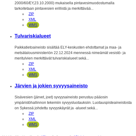
2000/60/EY,23.10.2000) mukaisella pintavesimuodostumalla
tarkoitetaan pintavesien erillistä ja merkittävää...
ZIP
XML
WMS
Tulvariskialueet
Paikkatietoaineisto sisältää ELY-keskusten ehdottamat ja maa- ja
metsätalousministeriön 22.12.2024 mennessä nimeämät vesistö- ja
meritulvien merkittävät tulvariskialueet sekä...
ZIP
XML
WMS
Järvien ja jokien syvyysaineisto
Sisävesien (järvet, joet) syvyysaineisto perustuu pääosin
ympäristöhallinnon tekemiin syvyysluotauksiin. Luotauspisteaineistosta
on Sykessä johdettu syvyyskäyrät ja -alueet sekä...
ZIP
XML
WMS