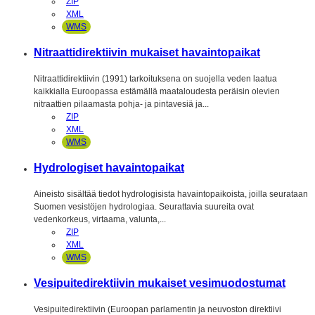
ZIP
XML
WMS
Nitraattidirektiivin mukaiset havaintopaikat
Nitraattidirektiivin (1991) tarkoituksena on suojella veden laatua
kaikkialla Euroopassa estämällä maataloudesta peräisin olevien
nitraattien pilaamasta pohja- ja pintavesiä ja...
ZIP
XML
WMS
Hydrologiset havaintopaikat
Aineisto sisältää tiedot hydrologisista havaintopaikoista, joilla seurataan
Suomen vesistöjen hydrologiaa. Seurattavia suureita ovat
vedenkorkeus, virtaama, valunta,...
ZIP
XML
WMS
Vesipuitedirektiivin mukaiset vesimuodostumat
Vesipuitedirektiivin (Euroopan parlamentin ja neuvoston direktiivi