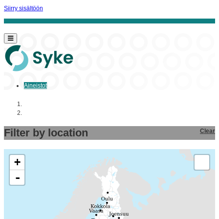
Siirry sisältöön
Aineistot
Aloitussivu
Aineistot
Filter by location
Clear
+
-