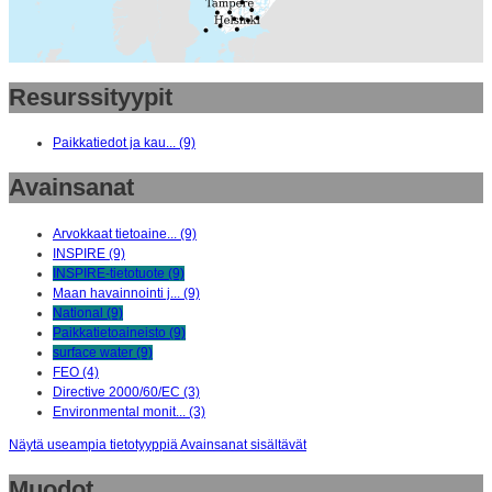
Resurssityypit
Paikkatiedot ja kau... (9)
Avainsanat
Arvokkaat tietoaine... (9)
INSPIRE (9)
INSPIRE-tietotuote (9)
Maan havainnointi j... (9)
National (9)
Paikkatietoaineisto (9)
surface water (9)
FEO (4)
Directive 2000/60/EC (3)
Environmental monit... (3)
Näytä useampia tietotyyppiä Avainsanat sisältävät
Muodot