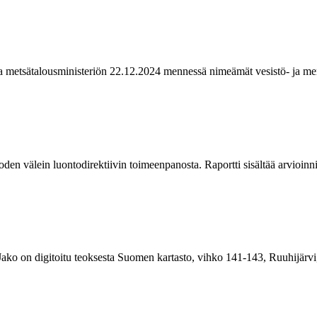
a metsätalousministeriön 22.12.2024 mennessä nimeämät vesistö- ja merit
n välein luontodirektiivin toimeenpanosta. Raportti sisältää arvioinnin
ako on digitoitu teoksesta Suomen kartasto, vihko 141-143, Ruuhijärvi,