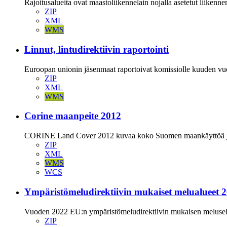
Rajoitusalueita ovat maastoliikennelain nojalla asetetut liikenn
ZIP
XML
WMS
Linnut, lintudirektiivin raportointi
Euroopan unionin jäsenmaat raportoivat komissiolle kuuden vuoden
ZIP
XML
WMS
Corine maanpeite 2012
CORINE Land Cover 2012 kuvaa koko Suomen maankäyttöä ja ma
ZIP
XML
WMS
WCS
Ympäristömeludirektiivin mukaiset melualueet 
Vuoden 2022 EU:n ympäristömeludirektiivin mukaisen meluselvit
ZIP