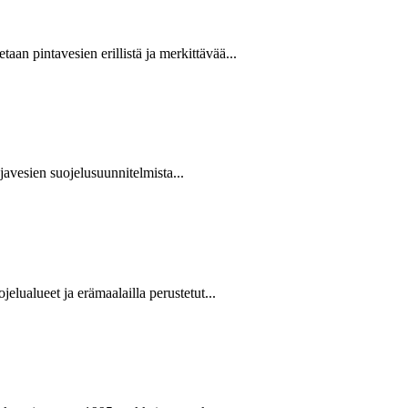
an pintavesien erillistä ja merkittävää...
hjavesien suojelusuunnitelmista...
jelualueet ja erämaalailla perustetut...