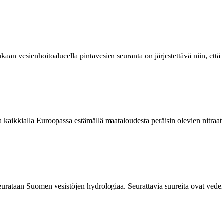
an vesienhoitoalueella pintavesien seuranta on järjestettävä niin, että n
a kaikkialla Euroopassa estämällä maataloudesta peräisin olevien nitraatt
a seurataan Suomen vesistöjen hydrologiaa. Seurattavia suureita ovat vede