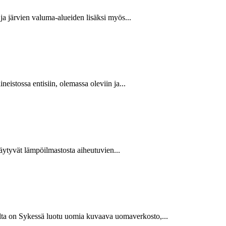
a järvien valuma-alueiden lisäksi myös...
istossa entisiin, olemassa oleviin ja...
ytyvät lämpöilmastosta aiheutuvien...
ta on Sykessä luotu uomia kuvaava uomaverkosto,...