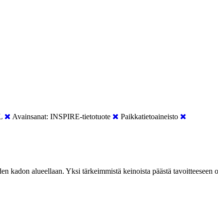
L
Avainsanat:
INSPIRE-tietotuote
Paikkatietoaineisto
kadon alueellaan. Yksi tärkeimmistä keinoista päästä tavoitteeseen o