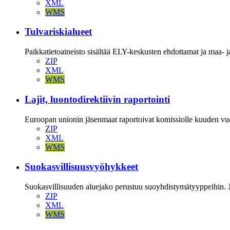
XML
WMS
Tulvariskialueet
Paikkatietoaineisto sisältää ELY-keskusten ehdottamat ja maa- j
ZIP
XML
WMS
Lajit, luontodirektiivin raportointi
Euroopan unionin jäsenmaat raportoivat komissiolle kuuden vuode
ZIP
XML
WMS
Suokasvillisuusvyöhykkeet
Suokasvillisuuden aluejako perustuu suoyhdistymätyyppeihin. J
ZIP
XML
WMS