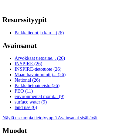
Resurssityypit
Paikkatiedot ja kau... (26)
Avainsanat
Arvokkaat tietoaine... (26)
INSPIRE (26)
INSPIRE-tietotuote (26)
Maan havainnointi j... (26)
National (26)
Paikkatietoaineisto (26)
FEO (11)
environmental monit... (9)
surface water (9)
land use (6)
Näytä useampia tietotyyppiä Avainsanat sisältävät
Muodot