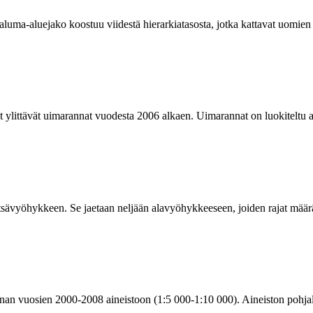
ma-aluejako koostuu viidestä hierarkiatasosta, jotka kattavat uomien j
ylittävät uimarannat vuodesta 2006 alkaen. Uimarannat on luokiteltu aine
tsävyöhykkeen. Se jaetaan neljään alavyöhykkeeseen, joiden rajat määrä
an vuosien 2000-2008 aineistoon (1:5 000-1:10 000). Aineiston pohjal