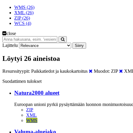
WMS (26)
XML (26)
ZIP (26)
WCS (4)
close
Lajittelu
Siirry
Löytyi 26 aineistoa
Resurssityypit:
Paikkatiedot ja kaukokartoitus
Muodot:
ZIP
XM
Suodattimen tulokset
Natura2000 alueet
Euroopan unioni pyrkii pysäyttämään luonnon monimuotoisuuden 
ZIP
XML
WMS
Valuma-aluejako