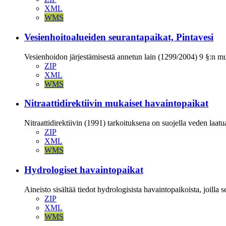
XML
WMS
Vesienhoitoalueiden seurantapaikat, Pintavesi
Vesienhoidon järjestämisestä annetun lain (1299/2004) 9 §:n muka
ZIP
XML
WMS
Nitraattidirektiivin mukaiset havaintopaikat
Nitraattidirektiivin (1991) tarkoituksena on suojella veden laatu
ZIP
XML
WMS
Hydrologiset havaintopaikat
Aineisto sisältää tiedot hydrologisista havaintopaikoista, joill
ZIP
XML
WMS