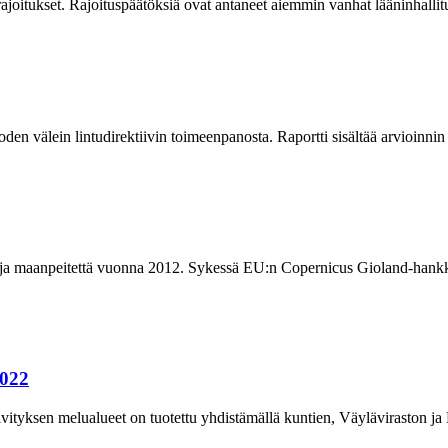
erajoitukset. Rajoituspäätöksiä ovat antaneet aiemmin vanhat lääninhall
 välein lintudirektiivin toimeenpanosta. Raportti sisältää arvioinnin ka
anpeitettä vuonna 2012. Sykessä EU:n Copernicus Gioland-hankkeessa
2022
yksen melualueet on tuotettu yhdistämällä kuntien, Väyläviraston ja F