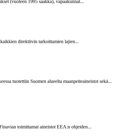
itukset (vuoteen 1995 saakka), vapaakunnat...
ikkien direktiivin tarkoittamien lajien...
 tuotettiin Suomen alueelta maanpeiteaineistot sekä...
inavian toimittamat aineistot EEA:n ohjeiden...