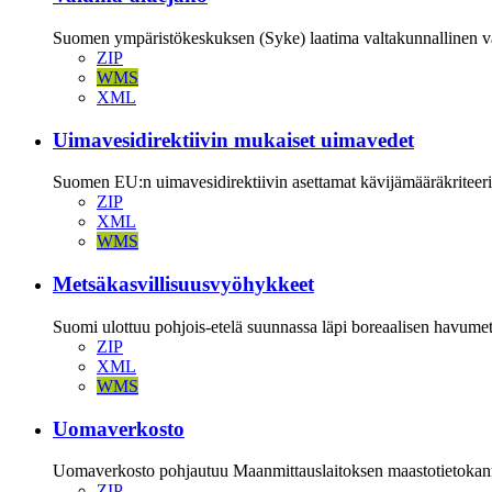
Suomen ympäristökeskuksen (Syke) laatima valtakunnallinen valu
ZIP
WMS
XML
Uimavesidirektiivin mukaiset uimavedet
Suomen EU:n uimavesidirektiivin asettamat kävijämääräkriteerit 
ZIP
XML
WMS
Metsäkasvillisuusvyöhykkeet
Suomi ulottuu pohjois-etelä suunnassa läpi boreaalisen havume
ZIP
XML
WMS
Uomaverkosto
Uomaverkosto pohjautuu Maanmittauslaitoksen maastotietokann
ZIP