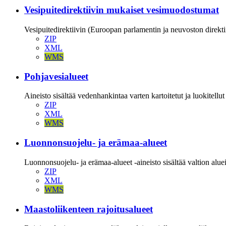
Vesipuitedirektiivin mukaiset vesimuodostumat
Vesipuitedirektiivin (Euroopan parlamentin ja neuvoston direkti
ZIP
XML
WMS
Pohjavesialueet
Aineisto sisältää vedenhankintaa varten kartoitetut ja luokitellu
ZIP
XML
WMS
Luonnonsuojelu- ja erämaa-alueet
Luonnonsuojelu- ja erämaa-alueet -aineisto sisältää valtion alueil
ZIP
XML
WMS
Maastoliikenteen rajoitusalueet