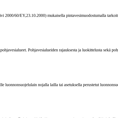
ivi 2000/60/EY,23.10.2000) mukaisella pintavesimuodostumalla tarkoiteta
t pohjavesialueet. Pohjavesialueiden rajauksesta ja luokittelusta sekä po
le luonnonsuojelulain nojalla lailla tai asetuksella perustetut luonnonsuo