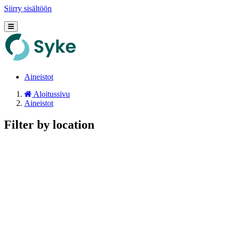
Siirry sisältöön
Aineistot
Aloitussivu
Aineistot
Filter by location