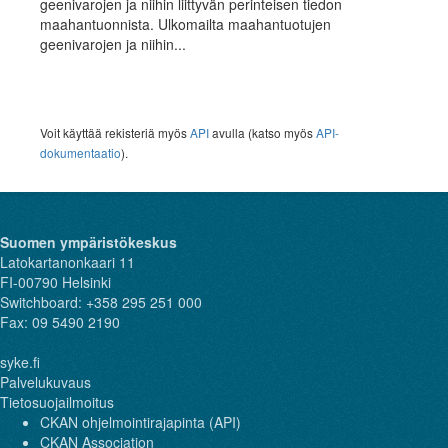
geenivarojen ja niihin liittyvän perinteisen tiedon
maahantuonnista. Ulkomailta maahantuotujen
geenivarojen ja niihin...
Voit käyttää rekisteriä myös
API
avulla (katso myös
API-
dokumentaatio
).
Suomen ympäristökeskus
Latokartanonkaari 11
FI-00790 Helsinki
Switchboard: +358 295 251 000
Fax: 09 5490 2190
syke.fi
Palvelukuvaus
Tietosuojailmoitus
CKAN ohjelmointirajapinta (API)
CKAN Association