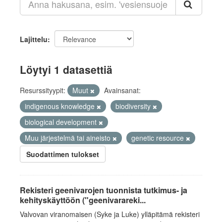
Lajittelu
Löytyi 1 datasettiä
Resurssityypit:
Muut
Avainsanat:
indigenous knowledge
biodiversity
biological development
Muu järjestelmä tai aineisto
genetic resource
Suodattimen tulokset
Rekisteri geenivarojen tuonnista tutkimus- ja
kehityskäyttöön ("geenivarareki...
Valvovan viranomaisen (Syke ja Luke) ylläpitämä rekisteri