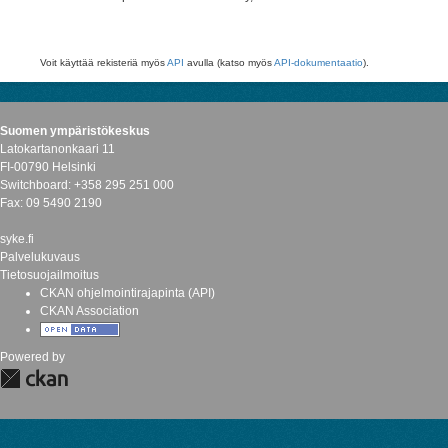
Voit käyttää rekisteriä myös
API
avulla (katso myös
API-dokumentaatio
).
Suomen ympäristökeskus
Latokartanonkaari 11
FI-00790 Helsinki
Switchboard: +358 295 251 000
Fax: 09 5490 2190
syke.fi
Palvelukuvaus
Tietosuojailmoitus
CKAN ohjelmointirajapinta (API)
CKAN Association
Powered by