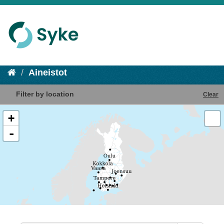
Aineistot
Filter by location
Clear
+
-