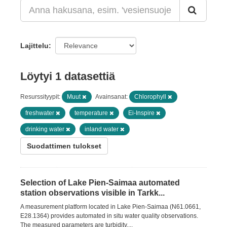
Lajittelu
Löytyi 1 datasettiä
Resurssityypit:
Muut
Avainsanat:
Chlorophyll
freshwater
temperature
Ei-Inspire
drinking water
inland water
Suodattimen tulokset
Selection of Lake Pien-Saimaa automated
station observations visible in Tarkk...
A measurement platform located in Lake Pien-Saimaa (N61.0661,
E28.1364) provides automated in situ water quality observations.
The measured parameters are turbidity,...