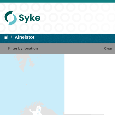
Aineistot
Filter by location
Clear