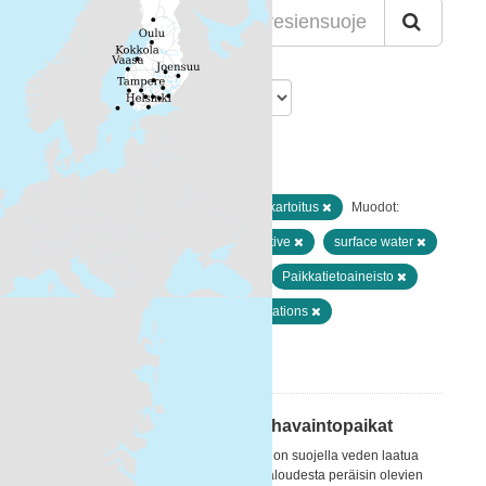
Lajittelu
Löytyi 1 datasettiä
Resurssityypit:
Paikkatiedot ja kaukokartoitus
Muodot:
WMS
Avainsanat:
nitrate directive
surface water
Maan havainnointi ja ympäristö
Paikkatietoaineisto
National
Nitrates monitoring stations
Suodattimen tulokset
Nitraattidirektiivin mukaiset havaintopaikat
Nitraattidirektiivin (1991) tarkoituksena on suojella veden laatua
kaikkialla Euroopassa estämällä maataloudesta peräisin olevien