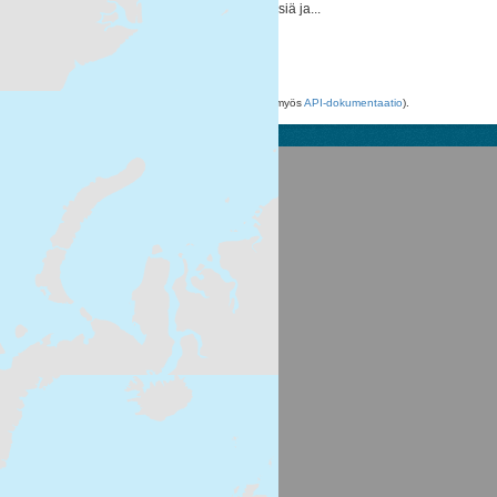
nitraattien pilaamasta pohja- ja pintavesiä ja...
ZIP
XML
WMS
Voit käyttää rekisteriä myös
API
avulla (katso myös
API-dokumentaatio
).
Suomen ympäristökeskus
Latokartanonkaari 11
FI-00790 Helsinki
Switchboard: +358 295 251 000
Fax: 09 5490 2190
syke.fi
Palvelukuvaus
Tietosuojailmoitus
CKAN ohjelmointirajapinta (API)
CKAN Association
Powered by