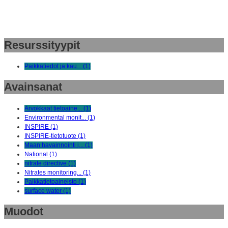
Resurssityypit
Paikkatiedot ja kau... (1)
Avainsanat
Arvokkaat tietoaine... (1)
Environmental monit... (1)
INSPIRE (1)
INSPIRE-tietotuote (1)
Maan havainnointi j... (1)
National (1)
nitrate directive (1)
Nitrates monitoring... (1)
Paikkatietoaineisto (1)
surface water (1)
Muodot