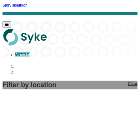
Siirry sisältöön
Aineistot
Aloitussivu
Aineistot
Filter by location
Clear