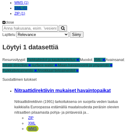
WMS (1)
XML (1)
ZIP (1)
close
Siirry
Lajittelu
Löytyi 1 datasettiä
Resurssityypit:
Paikkatiedot ja kaukokartoitus
Muodot:
XML
Avainsanat:
nitrate directive
surface water
Maan havainnointi ja ympäristö
Paikkatietoaineisto
Arvokkaat tietoaineistot
Suodattimen tulokset
Nitraattidirektiivin mukaiset havaintopaikat
Nitraattidirektiivin (1991) tarkoituksena on suojella veden laatua
kaikkialla Euroopassa estämällä maataloudesta peräisin olevien
nitraattien pilaamasta pohja- ja pintavesiä ja...
ZIP
XML
WMS