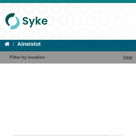
Aineistot
Filter by location
Clear