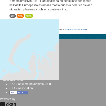
Nitraattidirektiivin (1991) tarkoituksena on suojella veden laatua
kaikkialla Euroopassa estämällä maataloudesta peräisin olevien
nitraattien pilaamasta pohja- ja pintavesiä ja...
ZIP
XML
WMS
Voit käyttää rekisteriä myös
API
avulla (katso myös
API-dokumentaatio
).
Suomen ympäristökeskus
Latokartanonkaari 11
FI-00790 Helsinki
Switchboard: +358 295 251 000
Fax: 09 5490 2190
syke.fi
Palvelukuvaus
Tietosuojailmoitus
CKAN ohjelmointirajapinta (API)
CKAN Association
Powered by