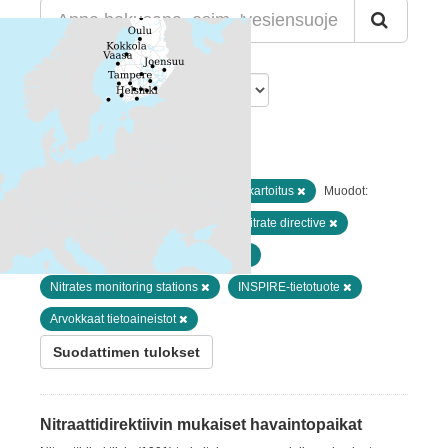
Lajittelu
Löytyi 1 datasettiä
Resurssityypit:
Paikkatiedot ja kaukokartoitus
Muodot:
ZIP
WMS
Avainsanat:
nitrate directive
Paikkatietoaineisto
National
Nitrates monitoring stations
INSPIRE-tietotuote
Arvokkaat tietoaineistot
Suodattimen tulokset
Nitraattidirektiivin mukaiset havaintopaikat