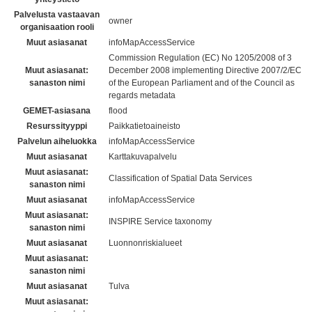
Palvelusta vastaavan
owner
organisaation rooli
Muut asiasanat
infoMapAccessService
Commission Regulation (EC) No 1205/2008 of 3
Muut asiasanat:
December 2008 implementing Directive 2007/2/EC
sanaston nimi
of the European Parliament and of the Council as
regards metadata
GEMET-asiasana
flood
Resurssityyppi
Paikkatietoaineisto
Palvelun aiheluokka
infoMapAccessService
Muut asiasanat
Karttakuvapalvelu
Muut asiasanat:
Classification of Spatial Data Services
sanaston nimi
Muut asiasanat
infoMapAccessService
Muut asiasanat:
INSPIRE Service taxonomy
sanaston nimi
Muut asiasanat
Luonnonriskialueet
Muut asiasanat:
sanaston nimi
Muut asiasanat
Tulva
Muut asiasanat: