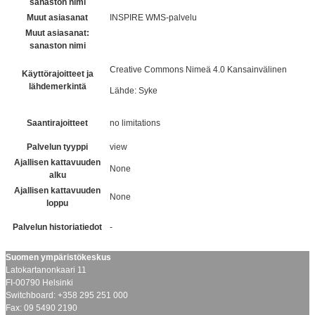
sanaston nimi
Muut asiasanat
INSPIRE WMS-palvelu
Muut asiasanat:
sanaston nimi
Creative Commons Nimeä 4.0 Kansainvälinen
Käyttörajoitteet ja
lähdemerkintä
Lähde: Syke
Saantirajoitteet
no limitations
Palvelun tyyppi
view
Ajallisen kattavuuden
None
alku
Ajallisen kattavuuden
None
loppu
Palvelun historiatiedot
-
Suomen ympäristökeskus
Latokartanonkaari 11
FI-00790 Helsinki
Switchboard: +358 295 251 000
Fax: 09 5490 2190