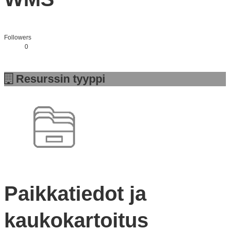
Followers
0
Resurssin tyyppi
Paikkatiedot ja
kaukokartoitus