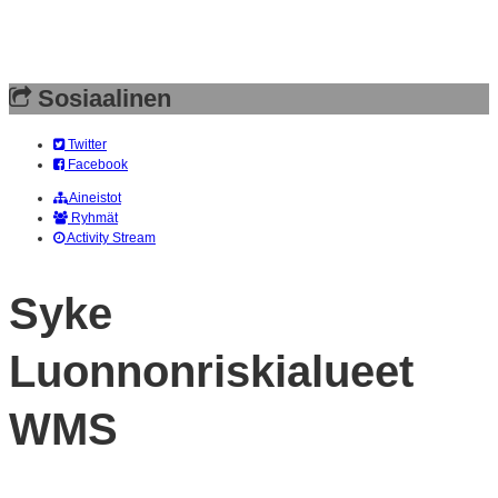
Sosiaalinen
Twitter
Facebook
Aineistot
Ryhmät
Activity Stream
Syke
Luonnonriskialueet
WMS