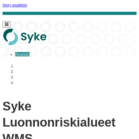
Siirry sisältöön
Aineistot
Aloitussivu
Resurssityypit
Paikkatiedot ja kaukokartoitus
Syke Luonnonriskialueet WMS
Syke
Luonnonriskialueet
WMS