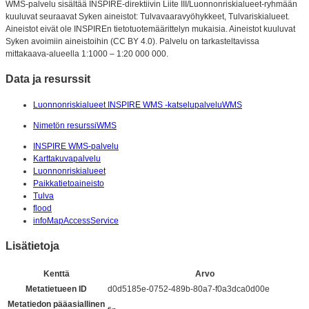
WMS-palvelu sisältää INSPIRE-direktiivin Liite III/Luonnonriskialueet-ryhmään
kuuluvat seuraavat Syken aineistot: Tulvavaaravyöhykkeet, Tulvariskialueet.
Aineistot eivät ole INSPIREn tietotuotemäärittelyn mukaisia. Aineistot kuuluvat
Syken avoimiin aineistoihin (CC BY 4.0). Palvelu on tarkasteltavissa
mittakaava-alueella 1:1000 – 1:20 000 000.
Data ja resurssit
Luonnonriskialueet INSPIRE WMS -katselupalvelu
WMS
Nimetön resurssi
WMS
INSPIRE WMS-palvelu
Karttakuvapalvelu
Luonnonriskialueet
Paikkatietoaineisto
Tulva
flood
infoMapAccessService
Lisätietoja
Kenttä
Arvo
Metatietueen ID
d0d5185e-0752-489b-80a7-f0a3dca0d00e
Metatiedon pääasiallinen