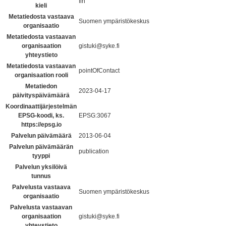
fin
kieli
Metatiedosta vastaava
Suomen ympäristökeskus
organisaatio
Metatiedosta vastaavan
organisaation
gistuki@syke.fi
yhteystieto
Metatiedosta vastaavan
pointOfContact
organisaation rooli
Metatiedon
2023-04-17
päivityspäivämäärä
Koordinaattijärjestelmän
EPSG-koodi, ks.
EPSG:3067
https://epsg.io
Palvelun päivämäärä
2013-06-04
Palvelun päivämäärän
publication
tyyppi
Palvelun yksilöivä
tunnus
Palvelusta vastaava
Suomen ympäristökeskus
organisaatio
Palvelusta vastaavan
organisaation
gistuki@syke.fi
yhteystieto